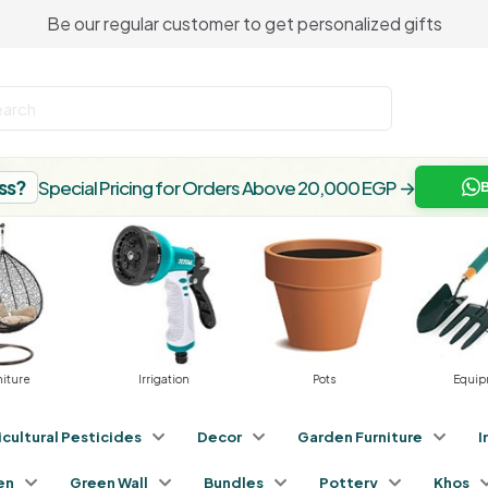
Be our regular customer to get personalized gifts
ss?
Special Pricing for Orders Above 20,000 EGP
→
rrigation
Pots
Equipment
G
icultural Pesticides
Decor
Garden Furniture
I
en
Green Wall
Bundles
Pottery
Khos