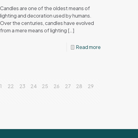
Candles are one of the oldest means of
lighting and decoration used by humans.
Over the centuries, candles have evolved
from a mere means of lighting
[…]
Read more
1
22
23
24
25
26
27
28
29