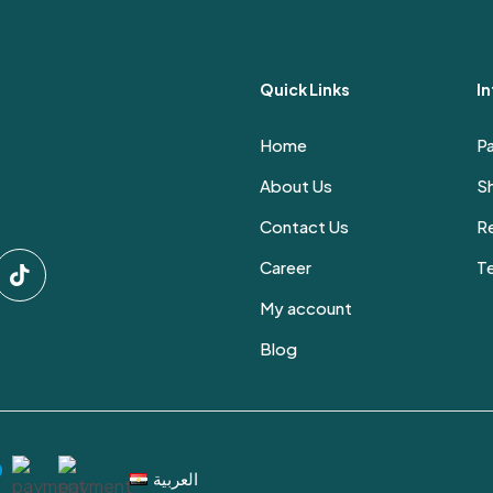
Quick Links
I
Home
P
About Us
Sh
Contact Us
Re
Career
T
My account
Blog
العربية