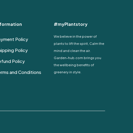
nformation
#myPlantstory
We believe in the power of
ayment Policy
plants to lift the spirit, Calm the
ipping Policy
mind and clean the air.
Garden-hub.com brings you
fund Policy
the wellbeing benefits of
erms and Conditions
greenery in style.