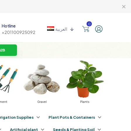
✕
0
Hotline
العربية
+201100925092
B2B
ravel
Plants
Fertilizers
Pest
rrigation Supplies
Plant Pots & Containers
Artificial plant
Seeds & Planting Soil