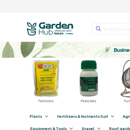
Busine
Fertilizers
Pesticides
Furniture
I
Plants
fertilizers & Nutrients Soil
Agr
Equipment & Tools
Gravel
Roof gard