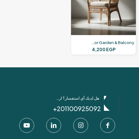
Modern Bamboo Chairs – For Outdoor Garden & Balcony
4,200
EGP
هل لديك أي استفسار؟ ارسل لنا عبر واتساب!
201100925092+