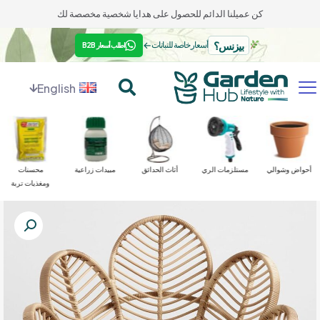
كن عميلنا الدائم للحصول على هدايا شخصية مخصصة لك
بيزنس؟
←
أسعار خاصة للنباتات
اطلب أسعار B2B
English
أحواض وشوالي
مستلزمات الري
أثاث الحدائق
مبيدات زراعية
محسنات
ومغذيات تربة