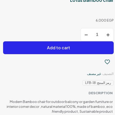
Lotus Bamboo chair
6,000
EGP
كمية
Lotus
Bamboo
chair
Add to cart
التصنيف:
غير مصنف
رمز المنتج:
LFB-18
DESCRIPTION
Modern Bamboo chair for outdoor balcony or garden furniture or
interior corner decor ,natural material 100%, made of bamboo ,eco
friendly product , Sustainable product.