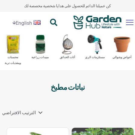
كن عميلنا الدائم للحصول على هدايا شخصية مخصصة لك
English
أحواض وشوالي
مستلزمات الري
أثاث الحدائق
مبيدات زراعية
محسنات
ومغذيات تربة
نباتات مطبخ