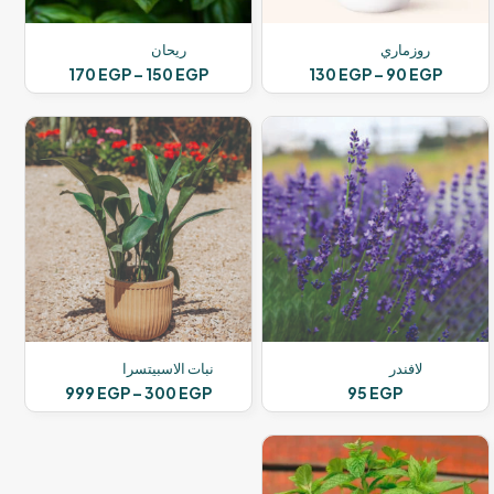
روزماري
ريحان
نطاق
نطاق
170
EGP
–
150
EGP
130
EGP
–
90
EGP
السعر:
السعر:
هناك
هناك
من
من
العديد
العديد
من
من
خلال
خلال
الأشكال
الأشكال
المختلفة
المختلفة
لهذا
لهذا
المنتج.
المنتج.
يمكن
يمكن
اختيار
اختيار
الخيارات
الخيارات
على
على
صفحة
صفحة
المنتج
المنتج
لافندر
نبات الاسبيتسرا
نطاق
999
EGP
–
300
EGP
95
EGP
السعر:
هناك
من
العديد
من
خلال
الأشكال