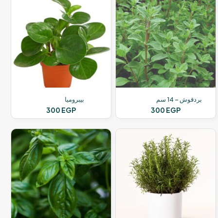
بردقوش – 14 سم
بيبروميا
300
EGP
300
EGP