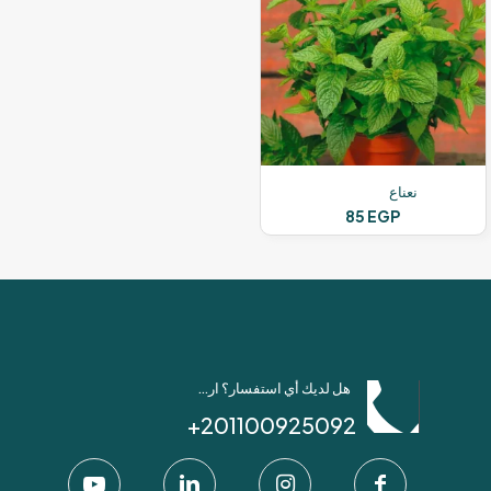
المختلفة
لهذا
المنتج.
يمكن
اختيار
الخيارات
على
صفحة
المنتج
نعناع
85
EGP
هل لديك أي استفسار؟ ارسل لنا عبر واتساب!
201100925092+