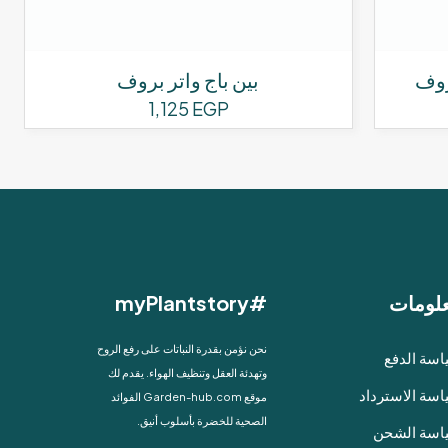
روف
بين باج واتر بروف
1,125
EGP
لومات
#myPlantstory
نحن نؤمن بقدرة النباتات على رفع الروح
سة الدفع
وتهدئة العقل وتنظيف الهواء. يقدم لك
سة الاسترداد
موقع Garden-hub.com الفوائد
الصحية للخضرة بأسلوب أنيق.
اسة الشحن