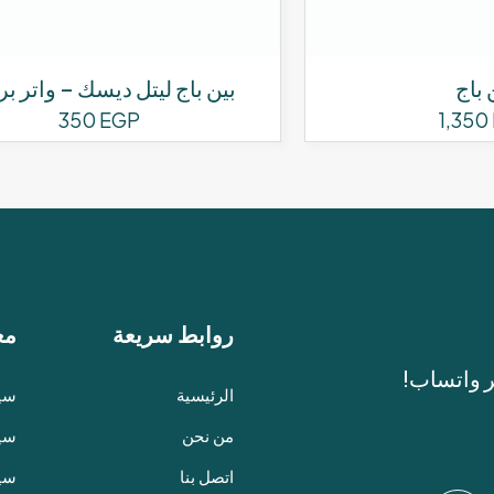
 باج
بين باج ليتل ديسك – واتر ب
350
EGP
1,350
روابط سريعة
مع
ر واتساب!
الرئيسية
سيا
من نحن
سيا
اتصل بنا
سي