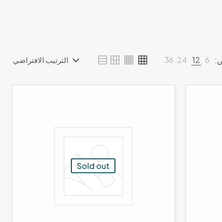
:
6
12
24
36
Sold out