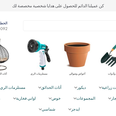
كن عميلنا الدائم للحصول على هدايا شخصية مخصصة لك
الخط 
092+
معدات وأدوات
أحواض وشوالي
مستلزمات الري
ت زراعية
ديكور
أثاث الحدائق
مستلزمات الري
ار
المجموعات
خوص
اواني فخارية
ز
ايدجر
شماسي