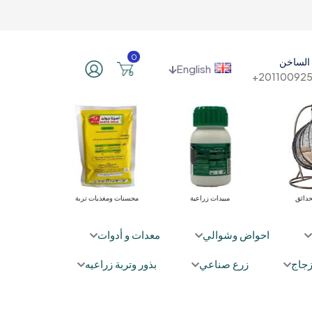
0
الساخن
English
201100925
أثاث الحدائق
مبيدات زراعية
محسنات ومغذيات تربة
احواض وشوالي
معدات و أدوات
جاج
زرع صناعي
بذور وتربة زراعيه