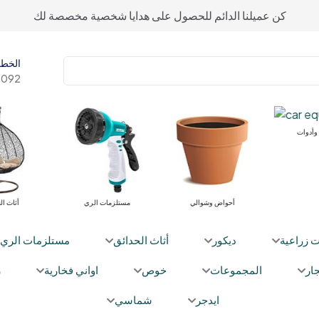
كن عميلنا الدائم للحصول على هدايا شخصية مخصصة لك
الخط 
092+
وأدوات
أحواض وشوالي
مستلزمات الري
أثاث ال
ت زراعية
ديكور
أثاث الحدائق
مستلزمات الري
ار
المجموعات
خوص
اواني فخارية
ز
ايدجر
شماسي