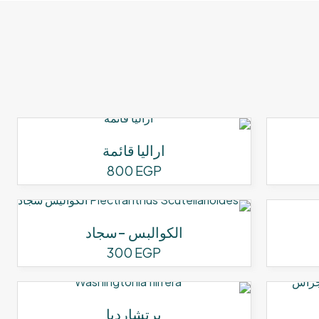
اراليا قائمة
800
EGP
الكوالبس -سجاد
300
EGP
برتشارديا