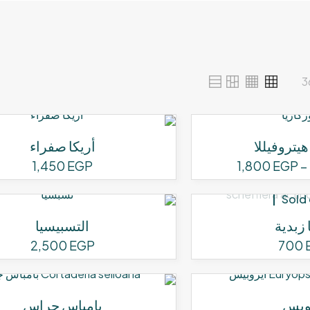
3
هيتروفيللا
أريكا صفراء
نطاق
1,450
EGP
1,800
EGP
–
السعر:
هناك
من
Sold
العديد
من
ا زبدية
التسبيسيا
خلال
الأشكال
2,500
EGP
700
المختلفة
لهذا
المنتج.
يمكن
وبس
بامباس جراس