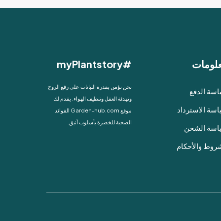
لومات
#myPlantstory
نحن نؤمن بقدرة النباتات على رفع الروح
سة الدفع
وتهدئة العقل وتنظيف الهواء. يقدم لك
سة الاسترداد
موقع Garden-hub.com الفوائد
الصحية للخضرة بأسلوب أنيق.
اسة الشحن
روط والأحكام