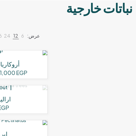
نباتات خارجية
عرض:
6
12
24
6
أروكاريا 
1,000
EGP
 out
ارالي
EGP
اير