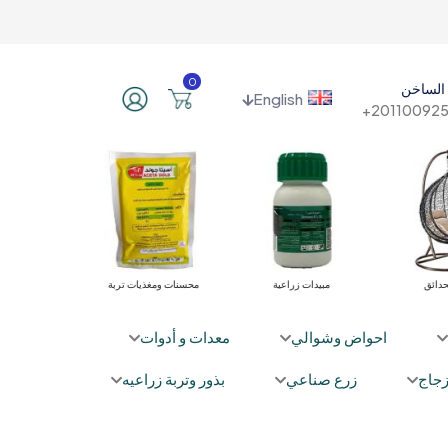
0
الساخن
English
201100925
حدائق
مبيدات زراعية
محسنات ومغذيات تربة
نباتا
احواض وشوالي
معدات و أدوات
جاج
زرع صناعي
بذور وتربة زراعيه