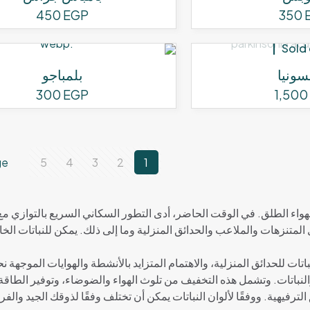
اختيار
450
EGP
350
الخيارات
على
Sold
صفحة
سونيا
بلمباجو
المنتج
300
EGP
1,500
ge
5
4
3
2
1
واء الطلق. في الوقت الحاضر، أدى التطور السكاني السريع بالتوازي مع 
المتنزهات والملاعب والحدائق المنزلية وما إلى ذلك. يمكن للنباتات الخ
تات للحدائق المنزلية، والاهتمام المتزايد بالأنشطة والهوايات الموجهة ن
والنباتات. وتشمل هذه التخفيف من تلوث الهواء والضوضاء، وتوفير الطاقة
الترفيهية. ووفقًا لألوان النباتات يمكن أن تختلف وفقًا لذوقك الجيد والف