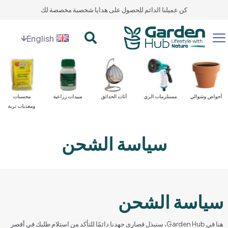
كن عميلنا الدائم للحصول على هدايا شخصية مخصصة لك
English
أحواض وشوالي
مستلزمات الري
أثاث الحدائق
مبيدات زراعية
محسنات
ومغذيات تربة
سياسة الشحن
سياسة الشحن
هنا في Garden Hub، سنبذل قصارى جهدنا دائمًا للتأكد من استلام طلبك في أقصر