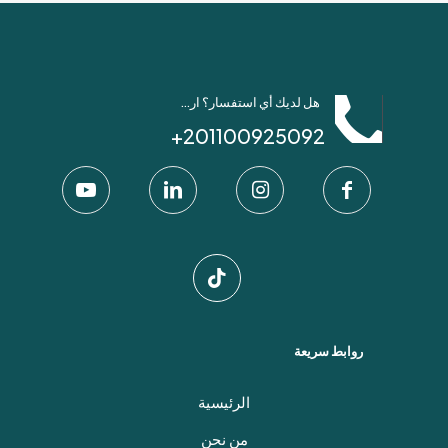
هل لديك أي استفسار؟ ارسل لنا عبر واتساب!
201100925092+
روابط سريعة
الرئيسية
من نحن