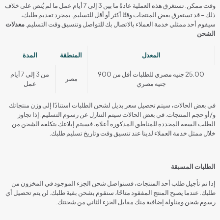
وقت ممكن. تستغرق هذه العملية عادةً ما بين 3 إلى 7 أيام عمل ما لم يُنص على خلاف
ذلك – قد تستغرق بعض المنتجات وقتًا أكثر أو أقل للتسليم. بمجرد تقديم طلبك،
سيقوم أحد ممثلي خدمة العملاء بالاتصال بك للتواصل وتنسيق وقت التسليم.
معدلات
الشحن
المعدل
المنطقة
المدة
25.00 جنيه مصري للطلبات أقل من 900
من 3 إلى 7 أيام
مصر
جنيه مصري
عمل
في بعض الحالات، سيتم تحصيل سعر بديل لشحن الطلبات استنادًا إلى وزن منتجاتك
و/أو حجم المنتجات. في بعض الحالات سيتم التنازل عن رسوم التسليم. إذا تجاوز
الطلب السعة المحددة للمناطق المذكورة أعلاه، فسيتم إبلاغك بتكلفة الشحن من
خلال ممثل خدمة العملاء لدينا عند تنسيق وقت وتاريخ تسليم طلبك.
الطلبات المسبقة
إذا تم تأجيل طلب أحد المنتجات، فسنواصل شحن الجزء الموجود في المخزون من
طلبك. عندما يصبح المنتج المفقود متاحًا، سنقوم بشحن بقية طلبك. لن يتم تحصيل أي
رسوم شحن ومناولة إضافية منك مقابل الجزء الثاني من شحنتك.