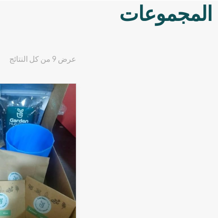
المجموعات
عرض ⁦9⁩ من كل النتائج