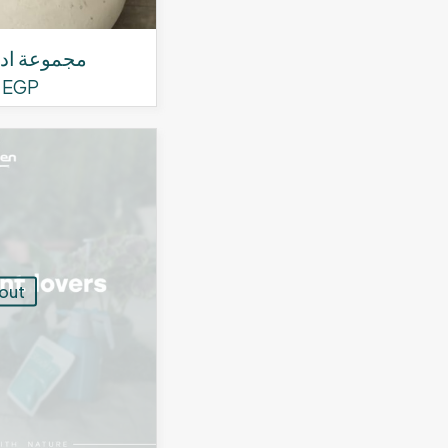
مجموعة ادو
0
EGP
 out