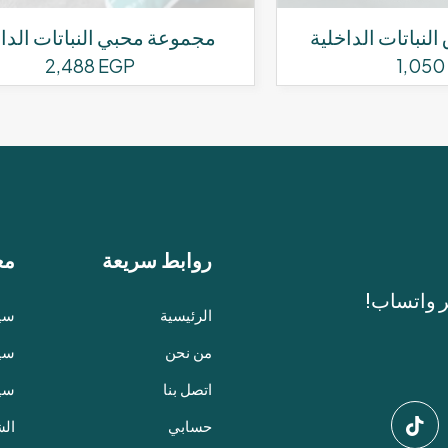
نباتات الداخلية
مجموعة محبي النباتات الدا
2,488
EGP
1,050
روابط سريعة
مع
ر واتساب!
الرئيسية
سيا
من نحن
سيا
اتصل بنا
سي
حسابي
الش