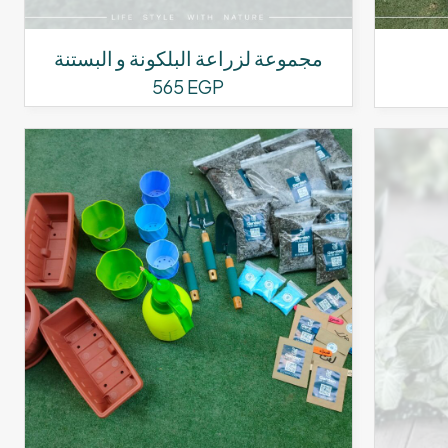
مجموعة لزراعة البلكونة و البستنة
لسعر
565
EGP
حالي
:
1,250 EG