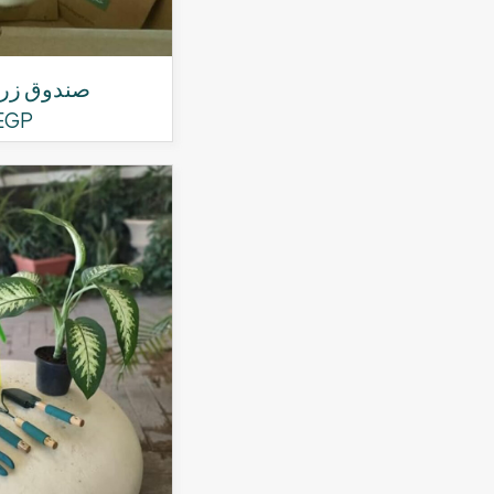
صندوق زرا
EGP