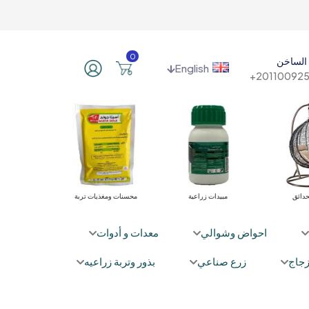
0
الساخن
English
201100925
ت الري
أثاث الحدائق
مبيدات زراعية
محسنات ومغذ
احواض وشوالي
معدات و أدوات
جاج
زرع صناعي
بذور وتربة زراعيه