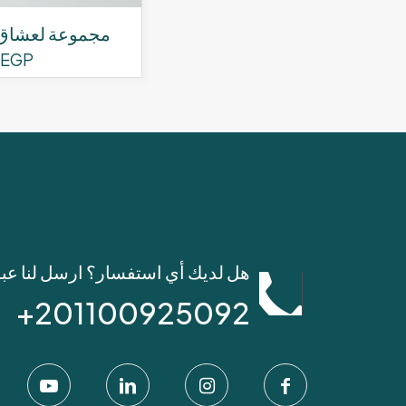
مجموعة لعشاق ال
EGP
هل لديك أي استفسار؟ ارسل لنا عب
201100925092+