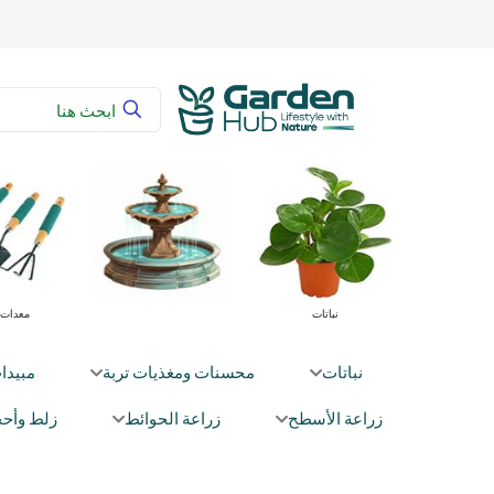
 زراعية
محسنات ومغذيات تربة
نباتات
نباتات
محسنات ومغذيات تربة
مبيدا
زراعة الأسطح
زراعة الحوائط
زلط وأحج