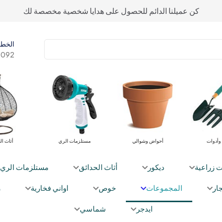
كن عميلنا الدائم للحصول على هدايا شخصية مخصصة لك
الخط 
092+
معدات وأدوات
أحواض وشوالي
مستلزما
ت زراعية
ديكور
أثاث الحدائق
مستلزمات الري
ار
المجموعات
خوص
اواني فخارية
ز
ايدجر
شماسي