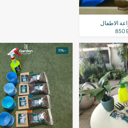
عة الاطفال
850
-11%