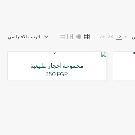
:
6
12
24
36
مجموعة احجار طبيعية
350
EGP