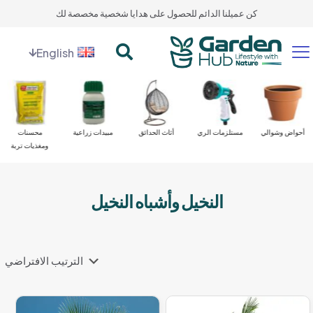
كن عميلنا الدائم للحصول على هدايا شخصية مخصصة لك
English
أحواض وشوالي
مستلزمات الري
أثاث الحدائق
مبيدات زراعية
محسنات
ومغذيات تربة
النخيل وأشباه النخيل