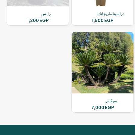
دراسينا ماريجاناتا
رابس
1,200
EGP
1,500
EGP
سيكاس
7,000
EGP