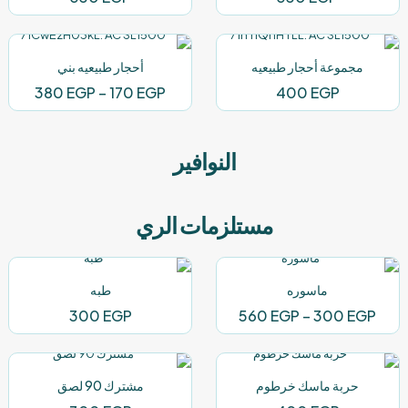
مجموعة أحجار طبيعيه
أحجار طبيعيه بني
نطاق
380
EGP
–
170
EGP
400
EGP
السعر:
من
النوافير
خلال
مستلزمات الري
ماسوره
طبه
نطاق
300
EGP
560
EGP
–
300
EGP
السعر:
من
حربة ماسك خرطوم
مشترك 90 لصق
خلال