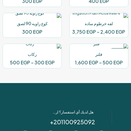
300
EGP
400
EGP
لفه خرطوم ساده
كوع زاويه 90 لصق
نطاق
300
EGP
3,750
EGP
–
2,400
EGP
السعر:
من
-5%
فلتر
ركاب
خلال
نطاق
نطاق
500
EGP
–
300
EGP
1,600
EGP
–
500
EGP
السعر:
السعر
من
من
خلال
خلال
هل لديك أي استفسار؟ ارسل لنا عبر واتساب!
201100925092+