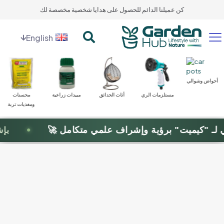
كن عميلنا الدائم للحصول على هدايا شخصية مخصصة لك
English
أحواض وشوالي
مستلزمات الري
أثاث الحدائق
مبيدات زراعية
محسنات
ومغذيات تربة
ـ "كيميت" برؤية وإشراف علمي متكامل 🚀
بإشراف: