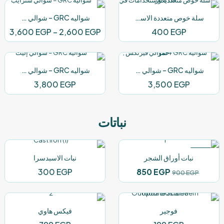
هو:
هو:
هو:
هو:
650 EGP.
2,400 EGP.
2,500 EGP.
3,050 EGP.
سلة خوص متعددة الاستخدامات في الديكور
شواليه GRC – شوالي سترايب
نطا
3,600
EGP
–
2,600
EGP
400
EGP
الس
من
شواليه GRC – شوالي فيرتكس , أحمر
شواليه GRC – شوالي إليت
خلا
3,800
EGP
3,500
EGP
نباتات
-6%
نبات أوراق الشجر
نبات الاسبدسرا
السعر
السعر
300
EGP
850
EGP
900
EGP
الأصلي
الحالي
هو:
هو:
850 EGP.
900 EGP.
فوجير
فيكس هاوي