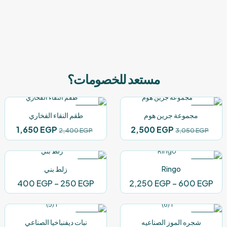
مستعد للخصومات؟
-31%
-18%
مجموعة جرين هوم
طقم النقاء الفخاري
NEW
NEW
السعر
السعر
السعر
السعر
1,650
EGP
2,500
EGP
2,400
EGP
3,050
EGP
الأصلي
الحالي
الأصلي
الحال
هو:
هو:
هو:
هو:
650 EGP.
2,400 EGP.
2,500 EGP.
3,050 EGP.
-11%
-12%
Ringo
زلط بني
نطاق
نطاق
400
EGP
–
250
EGP
2,250
EGP
–
600
EGP
السعر:
السعر
من
من
-15%
-19%
شجره الموز الصناعيه
نبات ديفنباخيا الصناعي