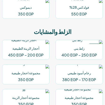
فولدكس 28%
ديموكس
350
EGP
550
EGP
الزلط والمشايات
-11%
زلط بني
أحجار الزينة الطبيعية
نطاق
نطاق
450
EGP
–
200
EGP
400
EGP
–
250
EGP
السعر:
السعر
من
من
رخام أسود طبيعي
مجموعة احجار طبيعية
خلال
خلال
نطاق
350
EGP
380
EGP
–
170
EGP
السعر:
من
مجموعة احجار طبيعية
مجموعة أحجار الزينة
خلال
350
EGP
350
EGP