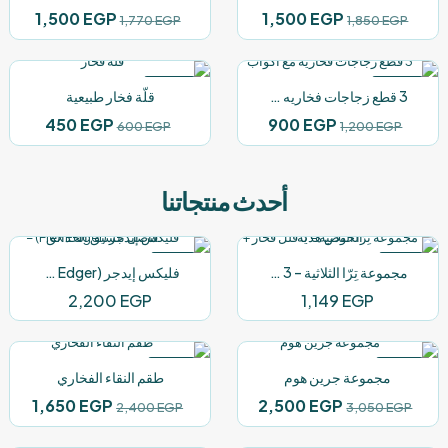
خلال
خلال
السعر
السعر
السعر
السعر
1,500
EGP
1,500
EGP
1,770
EGP
1,850
EGP
الأصلي
الحالي
الأصلي
الحالي
هو:
هو:
هو:
هو:
500 EGP.
1,770 EGP.
1,500 EGP.
1,850 EGP.
-25%
-25%
3 قطع زجاجات فخاريه مع اكواب
قلّة فخار طبيعية
السعر
السعر
السعر
السعر
450
EGP
900
EGP
600
EGP
1,200
EGP
الأصلي
الحالي
الأصلي
الحالي
هو:
هو:
هو:
هو:
1,200 EGP.
900 EGP.
أحدث منتجاتنا
600 EGP.
450 EGP.
NEW
NEW
مجموعة تِرّا الثلاثية – 3 قلل فخار + الخوص هدية
فليكس إيدجر (Flex Edger) – فاصل تنسيق الحدائق
2,200
EGP
1,149
EGP
-31%
-18%
مجموعة جرين هوم
طقم النقاء الفخاري
NEW
NEW
السعر
السعر
السعر
السعر
1,650
EGP
2,500
EGP
2,400
EGP
3,050
EGP
الأصلي
الحالي
الأصلي
الحال