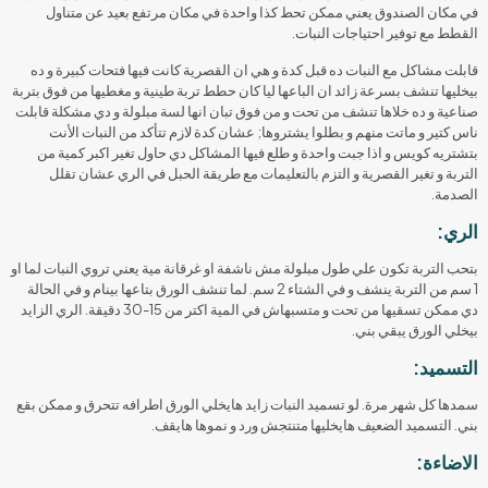
في مكان الصندوق يعني ممكن تحط كذا واحدة في مكان مرتفع بعيد عن متناول
القطط مع توفير احتياجات النبات.
قابلت مشاكل مع النبات ده قبل كدة و هي ان القصرية كانت فيها فتحات كبيرة و ده
بيخليها تنشف بسرعة زائد ان الباعها ليا كان حطط تربة طينية و مغطيها من فوق بتربة
صناعية و ده خلاها تنشف من تحت و من فوق تبان انها لسة مبلولة و دي مشكلة قابلت
ناس كتير و ماتت منهم و بطلوا يشتروها; عشان كدة لازم تتأكد من النبات الأنت
بتشتريه كويس و اذا جبت واحدة و طلع فيها المشاكل دي حاول تغير اكبر كمية من
التربة و تغير القصرية و التزم بالتعليمات مع طريقة الحبل في الري عشان تقلل
الصدمة.
الري:
بتحب التربة تكون علي طول مبلولة مش ناشفة او غرقانة مية يعني تروي النبات لما او
1 سم من التربة ينشف و في الشتاء 2 سم. لما تنشف الورق بتاعها بينام و في الحالة
دي ممكن تسقيها من تحت و متسبهاش في المية اكتر من 15-30 دقيقة. الري الزايد
بيخلي الورق يبقي بني.
التسميد:
سمدها كل شهر مرة. لو تسميد النبات زايد هايخلي الورق اطرافه تتحرق و ممكن بقع
بني. التسميد الضعيف هايخليها متنتجش ورد و نموها هايقف.
الاضاءة: