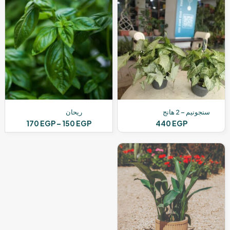
سنجونيم – 2 هانج
ريحان
نطاق
170
EGP
–
150
EGP
440
EGP
السعر:
هناك
من
العديد
من
خلال
الأشكال
المختلفة
لهذا
المنتج.
يمكن
اختيار
الخيارات