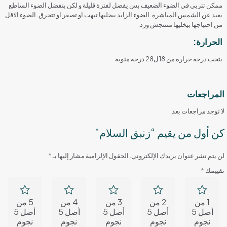
ممكن تتربي في الضوء الضعيف بس يفضل لفترة قليلة و لكن بتفضل الضوء الساطع
بعيد عن الشمس المباشرة. الضوء الزايد بيخليها تبهت او تصفر او تتحرق. الضوء الاقل
من احتياجها بيخليها متنتجش ورد.
الحرارة:
بتحب درجة حرارة من 18 ل28 درجة مئوية.
المراجعات
لا توجد مراجعات بعد.
كن أول من يقيم “زنبق السلام”
لن يتم نشر عنوان بريدك الإلكتروني.
الحقول الإلزامية مشار إليها بـ
*
تقييمك
*
1 من
2 من
3 من
4 من
5 من
أصل 5
أصل 5
أصل 5
أصل 5
أصل 5
نجوم
نجوم
نجوم
نجوم
نجوم