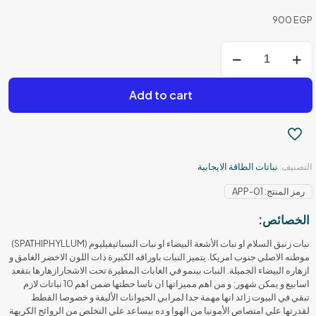
900
EGP
كمية
زنبق
السلام
Add to cart
التصنيف:
نباتات الطاقة الايجابية
رمز المنتج:
APP-01
الخصائص:
نبات زنبق السلام او نبات الأشعة البيضاء او نبات السباثيفيليوم (SPATHIPHYLLUM)
موطنه الاصلي جنوب امريكا. يتميز النبات باوراقه الكبيرة ذات اللون الاخضر الغامق و
ازهاره البيضاء الجميلة. النبات بينمو في الغابات المطيرة تحت الاشجارازهارها بتقعد
اسابيع و يمكن شهور; و من اهم مميزاتها ان ناسا حطتها ضمن اهم 10 نباتات لازم
تبقي في البيوت زائد انها مهمة جدا لمرابي الحيوانات الأليفة و خصوصا القطط
لقدرتها علي امتصاص الأمونيا من الهوا و ده بيساعد علي التخلص من الروائح الكريهة