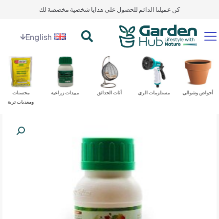
كن عميلنا الدائم للحصول على هدايا شخصية مخصصة لك
English
أحواض وشوالي
مستلزمات الري
أثاث الحدائق
مبيدات زراعية
محسنات
ومغذيات تربة