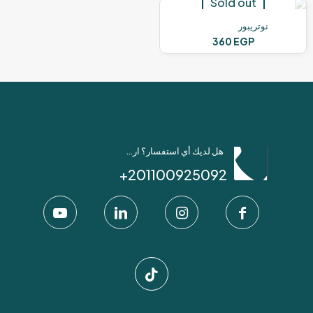
Sold out
نوتريبور
360
EGP
هل لديك أي استفسار؟ ارسل لنا عبر واتساب!
201100925092+