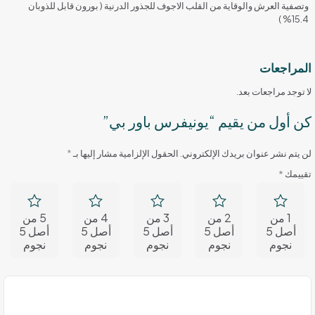
وتصفية العرش والوقاية من القلب الاجوف للجذور الدرنية ( بورون قابل للذوبان
15.4% )
المراجعات
لا توجد مراجعات بعد.
كن أول من يقيم “يونيفرس باور بي”
لن يتم نشر عنوان بريدك الإلكتروني.
الحقول الإلزامية مشار إليها بـ
*
تقييمك
*
1 من
2 من
3 من
4 من
5 من
أصل 5
أصل 5
أصل 5
أصل 5
أصل 5
نجوم
نجوم
نجوم
نجوم
نجوم