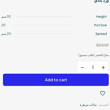
ورد بلدي
Height
30 سم
20
Pot Size
Spread
20 سم
150
EGP
متاح للحجز (طلب مسبق)
كمية
ورد
بلدي
Add to cart
التصنيف:
نباتات مزهرة