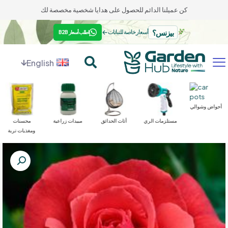
كن عميلنا الدائم للحصول على هدايا شخصية مخصصة لك
بيزنس؟
←
أسعار خاصة للنباتات
اطلب أسعار B2B
English
أحواض وشوالي
مستلزمات الري
أثاث الحدائق
مبيدات زراعية
محسنات
ومغذيات تربة