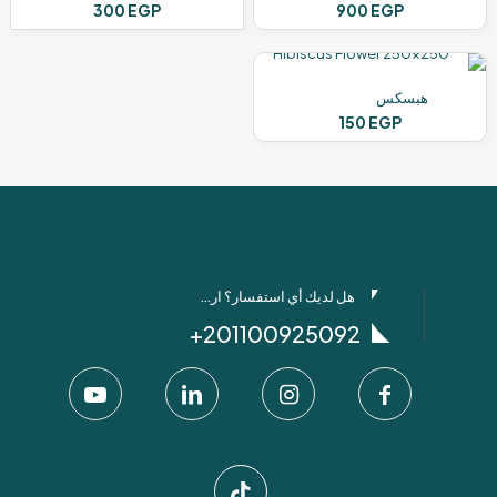
300
EGP
900
EGP
هبسكس
150
EGP
هل لديك أي استفسار؟ ارسل لنا عبر واتساب!
201100925092+