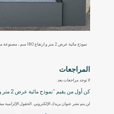
نموذج مائية عرض 2 متر و ارتفاع 180 سم ، مصنوعة من مادة GRC، تستخدم لتزيين الأماكن الخارجية مثل أطقم الحدائق، بجوار الشلال، أو على حافة حمام السباحة.
المراجعات
لا توجد مراجعات بعد.
كن أول من يقيم “نموذج مائية عرض 2 متر و ارتفاع 180 سم”
لن يتم نشر عنوان بريدك الإلكتروني.
الحقول الإلزامية مشا