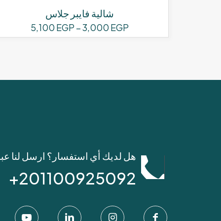
شالية فايبر جلاس
نطاق
5,100
EGP
–
3,000
EGP
السعر:
هناك
من
العديد
من
خلال
الأشكال
المختلفة
لهذا
المنتج.
يمكن
اختيار
الخيارات
هل لديك أي استفسار؟ ارسل لنا عب
على
صفحة
201100925092+
المنتج