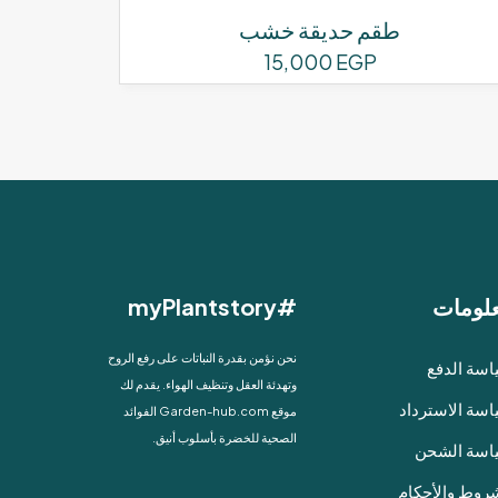
طقم حديقة خشب
15,000
EGP
لومات
#myPlantstory
نحن نؤمن بقدرة النباتات على رفع الروح
سة الدفع
وتهدئة العقل وتنظيف الهواء. يقدم لك
سة الاسترداد
موقع Garden-hub.com الفوائد
الصحية للخضرة بأسلوب أنيق.
اسة الشحن
روط والأحكام