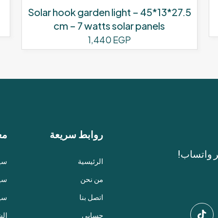
Solar hook garden light – 45*13*27.5
cm – 7 watts solar panels
1,440
EGP
روابط سريعة
مع
ر واتساب!
الرئيسية
سيا
من نحن
سيا
اتصل بنا
سي
حسابي
الش