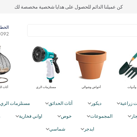
كن عميلنا الدائم للحصول على هدايا شخصية مخصصة لك
الخط 
092+
معدات وأدوات
أحواض وشوالي
مستلزمات الري
ت زراعية
ديكور
أثاث الحدائق
مستلزمات الري
ار
المجموعات
خوص
اواني فخارية
ز
ايدجر
شماسي