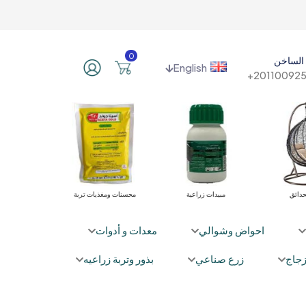
0
الساخن
English
201100925
أثاث الحدائق
مبيدات زراعية
محسنات ومغذيات تربة
احواض وشوالي
معدات و أدوات
جاج
زرع صناعي
بذور وتربة زراعيه