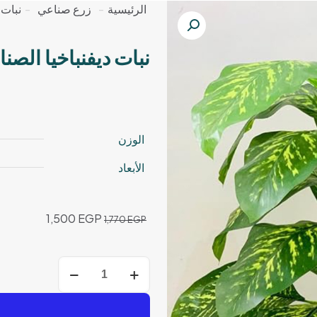
الرئيسية
-
زرع صناعي
-
نبات 
نبات ديفنباخيا الصن
الوزن
الأبعاد
السعر
السعر
1,500
EGP
1,770
EGP
الأصلي
الحالي
هو:
هو:
كمية
1,500 EGP.
1,770 EGP.
نبات
ديفنباخيا
الصناعي