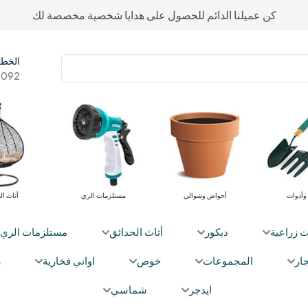
كن عميلنا الدائم للحصول على هدايا شخصية مخصصة لك
الخط 
092+
معدات وأدوات
أحواض وشوالي
مستلزما
ت زراعية
ديكور
أثاث الحدائق
مستلزمات الري
ار
المجموعات
خوص
اواني فخارية
ز
ايدجر
شماسي