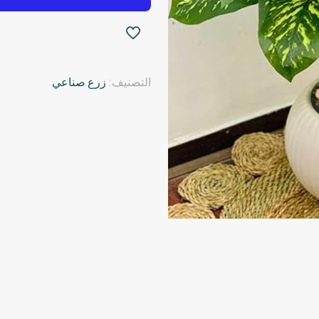
التصنيف:
زرع صناعي