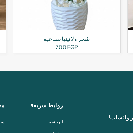
شجرة لاتينيا صناعية
700
EGP
روابط سريعة
مع
ر واتساب!
الرئيسية
سيا
من نحن
سيا