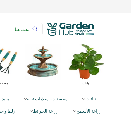
 زراعية
محسنات ومغذيات تربة
نباتات
نباتات
محسنات ومغذيات تربة
مبيدا
زراعة الأسطح
زراعة الحوائط
زلط وأحج