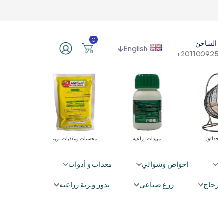
0
الساخن
English
201100925
ت الري
أثاث الحدائق
مبيدات زراعية
محسنات ومغذ
احواض وشوالي
معدات و أدوات
جاج
زرع صناعي
بذور وتربة زراعيه