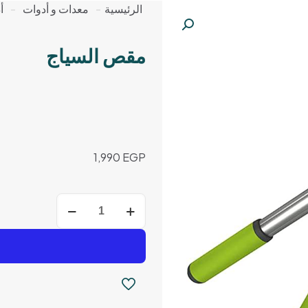
الرئيسية
-
معدات و أدوات
-
أ
مقص السياج
1,990
EGP
كمية
مقص
السياج