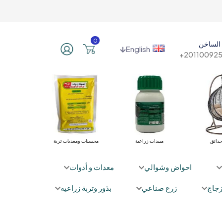
0
الساخن
English
201100925
ري
أثاث الحدائق
مبيدات زراعية
محسنات ومغذيات 
احواض وشوالي
معدات و أدوات
جاج
زرع صناعي
بذور وتربة زراعيه