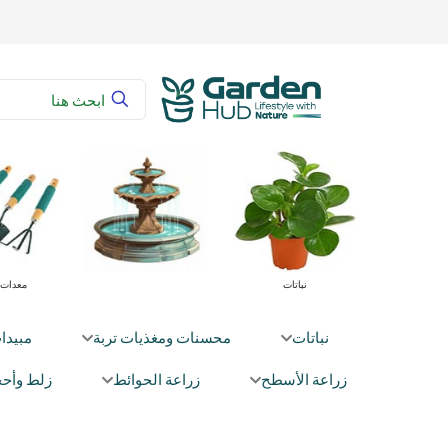
عية
محسنات ومغذيات تربة
نباتات
نباتات
محسنات ومغذيات تربة
مبيدا
زراعة الأسطح
زراعة الحوائط
زلط وأحج