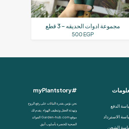
مجموعة ادوات الحديقه – 3 قطع
500
EGP
لومات
#myPlantstory
نحن نؤمن بقدرة النباتات على رفع الروح
سة الدفع
وتهدئة العقل وتنظيف الهواء. يقدم لك
سة الاسترداد
موقع Garden-hub.com الفوائد
الصحية للخضرة بأسلوب أنيق.
اسة الشحن