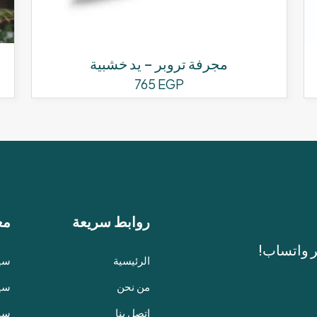
مجرفة تروبر – يد خشبية
765
EGP
روابط سريعة
مع
ر واتساب!
الرئيسية
سيا
من نحن
سيا
اتصل بنا
سي