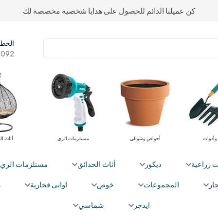
كن عميلنا الدائم للحصول على هدايا شخصية مخصصة لك
الخط 
092+
معدات وأدوات
أحواض وشوالي
مستلزمات ال
ت زراعية
ديكور
أثاث الحدائق
مستلزمات الري
ار
المجموعات
خوص
اواني فخارية
ز
ايدجر
شماسي