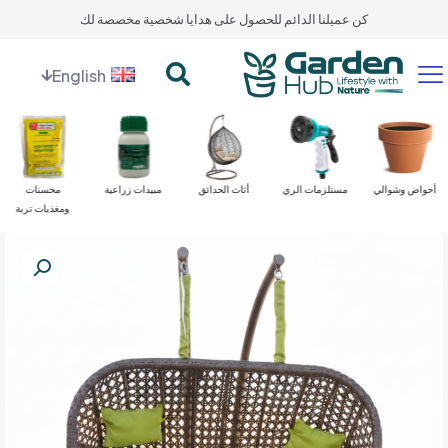
كن عميلنا الدائم للحصول على هدايا شخصية مخصصة لك
English
أحواض وشوالي
مستلزمات الري
أثاث الحدائق
مبيدات زراعية
محسنات
ومغذيات تربة