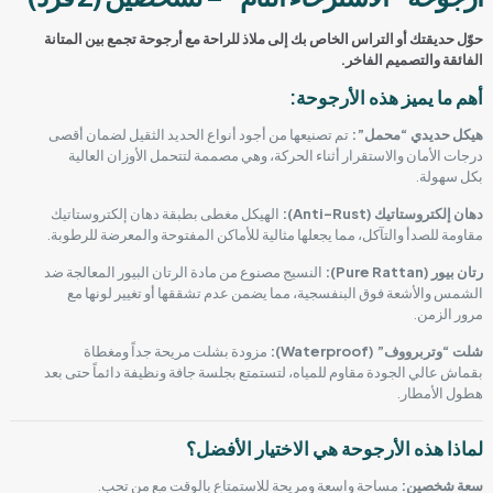
حوّل حديقتك أو التراس الخاص بك إلى ملاذ للراحة مع أرجوحة تجمع بين المتانة
الفائقة والتصميم الفاخر.
أهم ما يميز هذه الأرجوحة:
هيكل حديدي “محمل”:
تم تصنيعها من أجود أنواع الحديد الثقيل لضمان أقصى
درجات الأمان والاستقرار أثناء الحركة، وهي مصممة لتتحمل الأوزان العالية
بكل سهولة.
دهان إلكتروستاتيك (Anti-Rust):
الهيكل مغطى بطبقة دهان إلكتروستاتيك
مقاومة للصدأ والتآكل، مما يجعلها مثالية للأماكن المفتوحة والمعرضة للرطوبة.
رتان بيور (Pure Rattan):
النسيج مصنوع من مادة الرتان البيور المعالجة ضد
الشمس والأشعة فوق البنفسجية، مما يضمن عدم تشققها أو تغيير لونها مع
مرور الزمن.
شلت “وتربرووف” (Waterproof):
مزودة بشلت مريحة جداً ومغطاة
بقماش عالي الجودة مقاوم للمياه، لتستمتع بجلسة جافة ونظيفة دائماً حتى بعد
هطول الأمطار.
لماذا هذه الأرجوحة هي الاختيار الأفضل؟
سعة شخصين:
مساحة واسعة ومريحة للاستمتاع بالوقت مع من تحب.