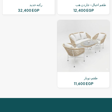
طقم احبال- جاردن هب
ركنه حديد
32,400
EGP
12,400
EGP
طقم دوبار
11,600
EGP