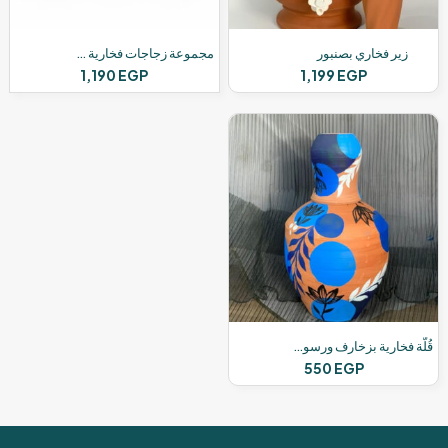
زير فخاري بصنبور
مجموعة زجاجات فخارية يدوية
1,190
EGP
1,199
EGP
قُلّة فخارية بزخارف ورسومات
550
EGP