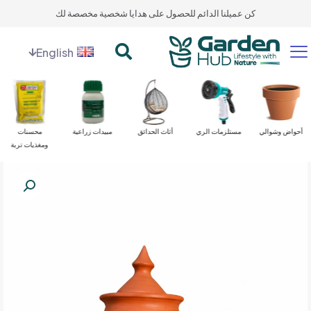
كن عميلنا الدائم للحصول على هدايا شخصية مخصصة لك
English
أحواض وشوالي
مستلزمات الري
أثاث الحدائق
مبيدات زراعية
محسنات
ومغذيات تربة