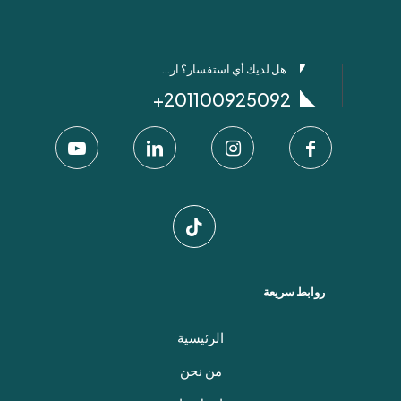
هل لديك أي استفسار؟ ارسل لنا عبر واتساب!
201100925092+
روابط سريعة
الرئيسية
من نحن