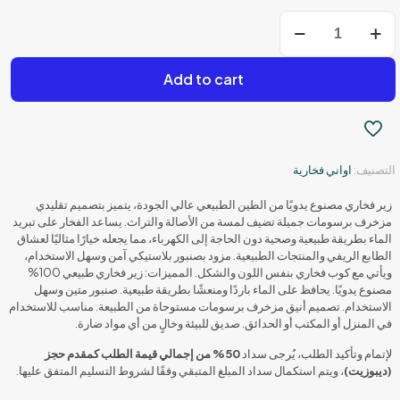
كمية
"زير
فخاري
مزخرف
Add to cart
مع
كوب"
التصنيف:
اواني فخارية
زير فخاري مصنوع يدويًا من الطين الطبيعي عالي الجودة، يتميز بتصميم تقليدي
مزخرف برسومات جميلة تضيف لمسة من الأصالة والتراث. يساعد الفخار على تبريد
الماء بطريقة طبيعية وصحية دون الحاجة إلى الكهرباء، مما يجعله خيارًا مثاليًا لعشاق
الطابع الريفي والمنتجات الطبيعية. مزود بصنبور بلاستيكي آمن وسهل الاستخدام،
ويأتي مع كوب فخاري بنفس اللون والشكل. المميزات: زير فخاري طبيعي 100%
مصنوع يدويًا. يحافظ على الماء باردًا ومنعشًا بطريقة طبيعية. صنبور متين وسهل
الاستخدام. تصميم أنيق مزخرف برسومات مستوحاة من الطبيعة. مناسب للاستخدام
في المنزل أو المكتب أو الحدائق. صديق للبيئة وخالٍ من أي مواد ضارة.
لإتمام وتأكيد الطلب، يُرجى سداد
50% من إجمالي قيمة الطلب كمقدم حجز
(ديبوزيت)
، ويتم استكمال سداد المبلغ المتبقي وفقًا لشروط التسليم المتفق عليها.