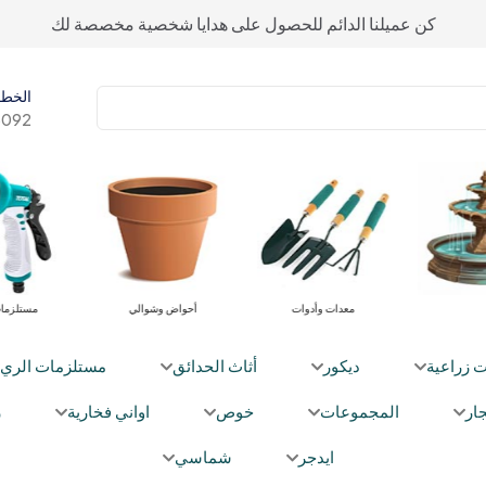
كن عميلنا الدائم للحصول على هدايا شخصية مخصصة لك
الخط 
092+
معدات وأدوات
أحواض وشوالي
مستلزما
ت زراعية
ديكور
أثاث الحدائق
مستلزمات الري
ار
المجموعات
خوص
اواني فخارية
ز
ايدجر
شماسي