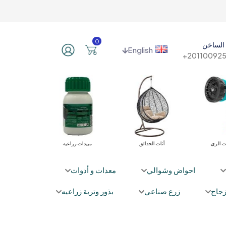
0
الساخن
English
201100925
ت الري
أثاث الحدائق
مبيدات زراعية
محسنات ومغذ
احواض وشوالي
معدات و أدوات
جاج
زرع صناعي
بذور وتربة زراعيه