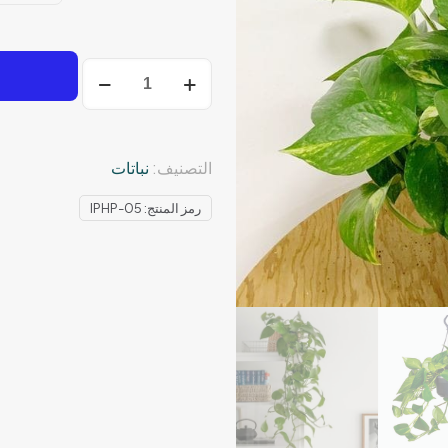
كمية
بوتس
التصنيف:
نباتات
رمز المنتج:
IPHP-05