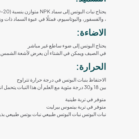
يحتاج نبات البوتس إلى سماد NPK متوازن بنسبة (20-20-20) أو (10-10-10)، وتشير النسبة إلى كمية عناصر النيتروجين
، والفسفور، والبوتاسيوم، فمثلًا في عبوة السماد ذات وزن 1 كغ تكون نسبة كل من العناصر الثلاثة 10% من الوزن الأصلي، أي ما يعادل 100 غم من الإجمالي لكل من العناصر
الاضاءة:
يحتاج البوتس إلى ضوء ساطع غير مباشر
في الصيف ويمكن في الشتاء أن يعرض لأشعة الشمس ال
الحرارة:
الاحتفاظ بنبات البوتس في درجة حرارة تتراوح
بين 18 و30 درجة مئوية مع العلم أن هذا النبات يتحمل انخفاض درجة الحرارة حتى 10 درجات مئوية
متوفر في تربة طينية
متوفر في تربة بيتموس بيرليت
نبات البوتس نبات البوتس طبيعي نبات بوتس طبيعي بذور