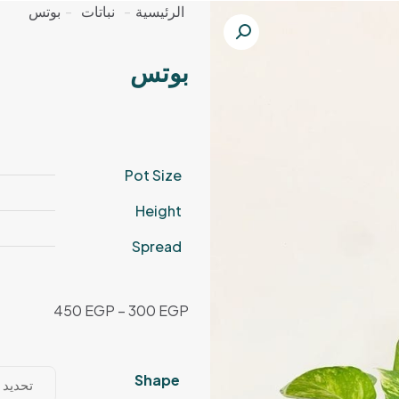
الرئيسية
-
نباتات
-
بوتس
بوتس
Pot Size
Height
Spread
نطاق
450
EGP
–
300
EGP
السعر:
من
Shape
خلال