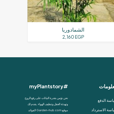
الشمادوريا
2,160
EGP
لومات
#myPlantstory
نحن نؤمن بقدرة النباتات على رفع الروح
سة الدفع
وتهدئة العقل وتنظيف الهواء. يقدم لك
سة الاسترداد
موقع Garden-hub.com الفوائد