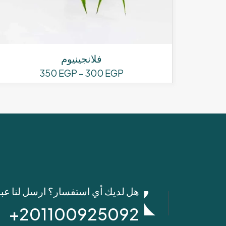
فلانجينيوم
نطاق
350
EGP
–
300
EGP
السعر:
هناك
من
العديد
من
خلال
الأشكال
المختلفة
لهذا
المنتج.
يمكن
اختيار
هل لديك أي استفسار؟ ارسل لنا عب
الخيارات
على
201100925092+
صفحة