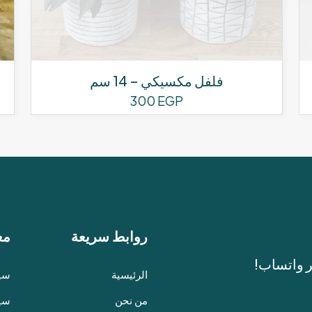
فلفل مكسيكي – 14 سم
300
EGP
روابط سريعة
مع
ر واتساب!
الرئيسية
سيا
من نحن
سيا