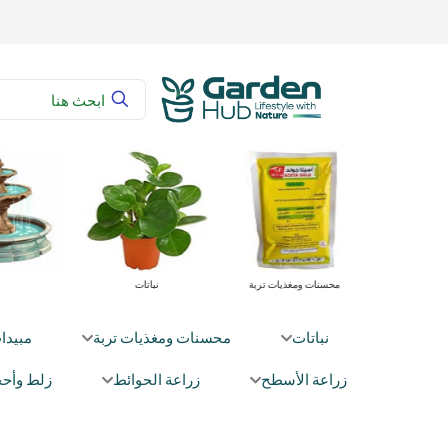
 زراعية
محسنات ومغذيات تربة
نباتات
نباتات
محسنات ومغذيات تربة
مبيدا
زراعة الأسطح
زراعة الحوائط
زلط وأحج