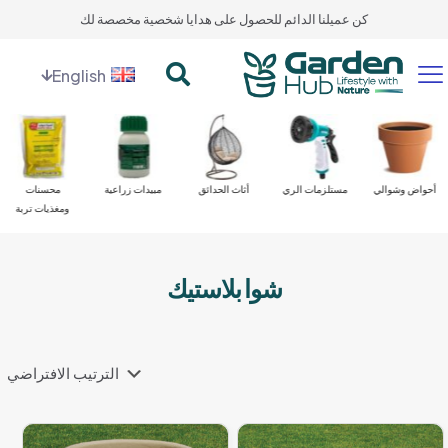
كن عميلنا الدائم للحصول على هدايا شخصية مخصصة لك
English
أحواض وشوالي
مستلزمات الري
أثاث الحدائق
مبيدات زراعية
محسنات
ومغذيات تربة
شوا بلاستيك