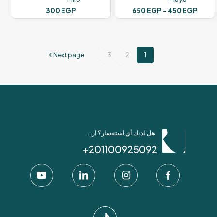
نطاق
300
EGP
650
EGP
–
450
EGP
السعر:
هناك
من
العديد
من
خلال
الأشكال
Next page
3
2
1
المختلفة
لهذا
المنتج.
يمكن
اختيار
الخيارات
على
صفحة
المنتج
هل لديك أي استفسار؟ ارسل لنا عبر واتساب!
201100925092+