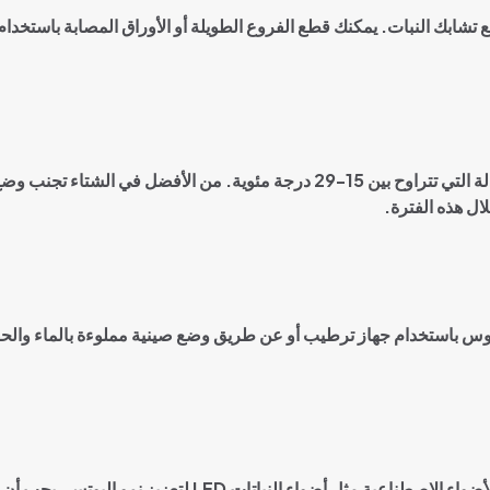
منع تشابك النبات. يمكنك قطع الفروع الطويلة أو الأوراق المصابة باستخ
ينمو نبات البوتس بشكل أفضل في درجات الحرارة المعتدلة التي تتراوح بين 15-29 درجة
لال هذه الفترة
.
بوتوس باستخدام جهاز ترطيب أو عن طريق وضع صينية مملوءة بالماء وا
أضواء الاصطناعية مثل أضواء النباتات
LED