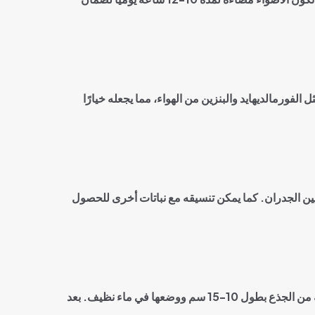
فورمالديهايد والبنزين من الهواء، مما يجعله خيارًا
يين الجدران. كما يمكن تنسيقه مع نباتات أخرى للحصول
التكاثر بالبذور غير شائع بالنسبة للبوتوس، ولكنه يستخدم بشكل رئيسي من خلال العقل. للحصول على نتائج جيدة، قم بقطع قطعة من الجذع بطول 10-15 سم ووضعها في ماء نظيف. بعد