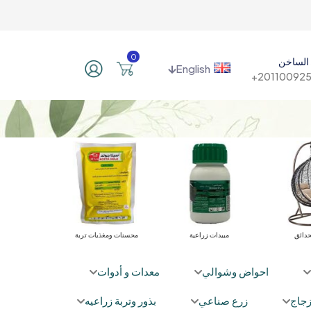
0
الساخن
English
201100925
أثاث الحدائق
مبيدات زراعية
محسنات ومغذيات تربة
احواض وشوالي
معدات و أدوات
جاج
زرع صناعي
بذور وتربة زراعيه