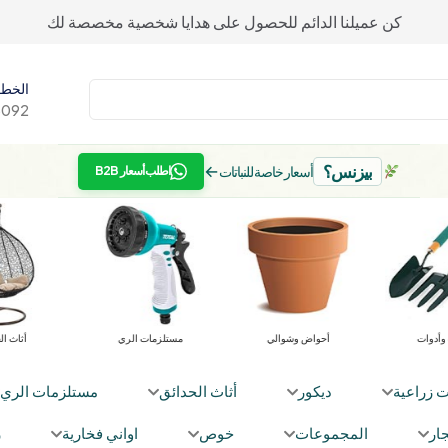
كن عميلنا الدائم للحصول على هدايا شخصية مخصصة لك
الخط 
092+
بيزنس؟
←
أسعار خاصة للنباتات
اطلب أسعار B2B
معدات وأدوات
أحواض وشوالي
مستلزمات الري
ت زراعية
ديكور
أثاث الحدائق
مستلزمات الري
ار
المجموعات
خوص
اواني فخارية
ز