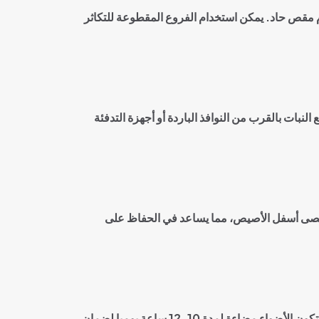
دام مقص حاد. يمكن استخدام الفروع المقطوعة للتكاثر
 مئوية. من الأفضل في الشتاء تجنب وضع النبات بالقرب من النوافذ الباردة أو أجهزة التدفئة
لحصى أسفل الأصيص، مما يساعد في الحفاظ على
لتعزيز نمو البوتس. يجب أن تكون الأضواء مضاءة لمدة 10-12 ساعة يوميا لضمان