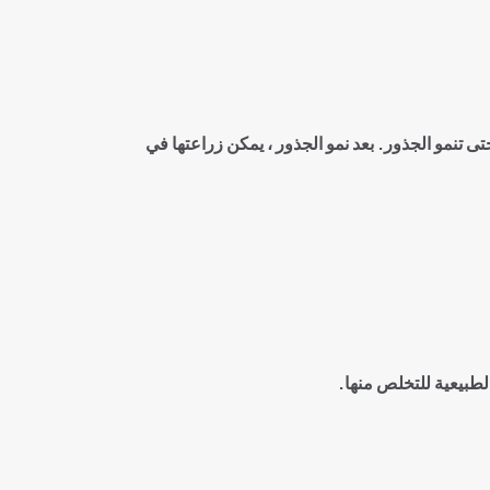
لأوراق ووضعها في الماء النظيف حتى تنمو الجذور. بعد نمو الجذور ، يمكن زراعتها في
طبيعية للتخلص منها
.