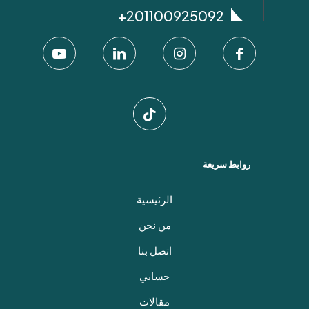
اختيار
201100925092+
الخيارات
على
صفحة
المنتج
روابط سريعة
الرئيسية
من نحن
اتصل بنا
حسابي
مقالات