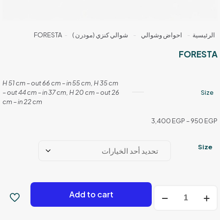
الرئيسية
-
احواض وشوالي
-
شوالي كنزي (مودرن )
-
FORESTA
FORESTA
H 51 cm – out 66 cm – in 55 cm, H 35 cm
– out 44 cm – in 37 cm, H 20 cm – out 26
Size
cm – in 22 cm
نطاق
3,400
EGP
–
950
EGP
السعر:
من
Size
خلال
كمية
Add to cart
FORESTA