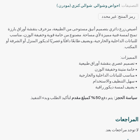
التصنيفات:
احواض وشوالي
,
شوالي كنزي (مودرن )
رمز المنتج:
غير محدد
أصيص زرع دائري بتصميم أنيق مستوحى من الطبيعة، مزخرف بنقشة أوراق بارزة
تمنح لمسة فنية مميزة لأي مساحة. مصنوع من خامة قوية وخفيفة الوزن، مناسب
للنباتات الداخلية والخارجية، ويضيف طابعًا دافئًا وعصريًا لديكور المنزل أو الشرفة أو
المكتب.
المميزات:
• تصميم عصري بنقشة أوراق طبيعية
• خامة متينة وخفيفة الوزن
• مناسب للنباتات الداخلية والخارجية
• سهل التنظيف والاستخدام
• يضيف لمسة ديكور راقية
سياسة الحجز:
يتم دفع
50% كمبلغ مقدم
لتأكيد الطلب وبدء التنفيذ.
المراجعات
لا توجد مراجعات بعد.