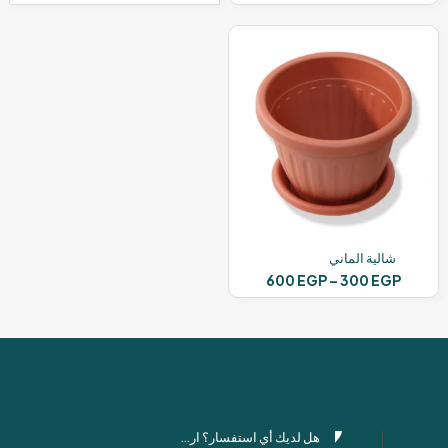
هناك
العديد
من
الأشكال
المختلفة
لهذا
المنتج.
يمكن
اختيار
الخيارات
على
صفحة
المنتج
شالية الماني
نطاق
600
EGP
–
300
EGP
السعر:
هناك
من
العديد
من
خلال
الأشكال
المختلفة
لهذا
المنتج.
هل لديك أي استفسار؟ ارسل لنا عبر واتساب!
يمكن