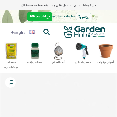
كن عميلنا الدائم للحصول على هدايا شخصية مخصصة لك
بيزنس؟
←
أسعار خاصة للنباتات
اطلب أسعار B2B
English
أحواض وشوالي
مستلزمات الري
أثاث الحدائق
مبيدات زراعية
محسنات
ومغذيات تربة