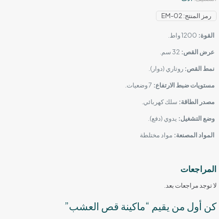
رمز المنتج:
EM-02
القوة:
1200 واط.
عرض القص:
32 سم.
نمط القص:
روتاري (دوار).
مستويات ضبط الارتفاع:
7 وضعيات.
مصدر الطاقة:
سلك كهربائي.
وضع التشغيل:
يدوي (دفع).
المواد المصنعة:
مواد مختلطة
المراجعات
لا توجد مراجعات بعد.
كن أول من يقيم “ماكينة قص العشب”