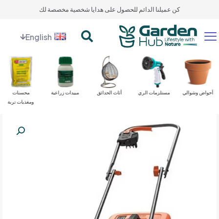
كن عميلنا الدائم للحصول على هدايا شخصية مخصصة لك
English
أحواض وشوالي
مستلزمات الري
أثاث الحدائق
مبيدات زراعية
محسنات
ومغذيات تربة