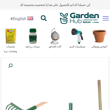
كن عميلنا الدائم للحصول على هدايا شخصية مخصصة لك
English
أحواض وشوالي
مستلزمات الري
أثاث الحدائق
مبيدات زراعية
محسنات
ومغذيات تربة