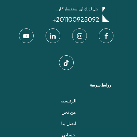
هل لديك أي استفسار؟ ارسل لنا عبر واتساب!
201100925092+
روابط سريعة
الرئيسية
من نحن
اتصل بنا
حسابي