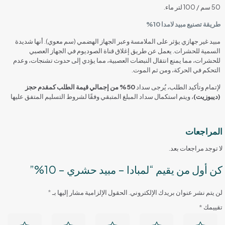
50 سم / 100 لتر ماء.
طريقة تصنيع مبيد لامدا 10%
مبيد غير جهازي يؤثر على الملامسة وعبر الجهاز الهضمي (سم معوي). أنها شديدة
السمية للحشرات. يعمل عن طريق إغلاق قناة الصوديوم في الجهاز العصبي
للحشرات، مما يمنع انتقال النبضات العصبية، مما يؤدي إلى حدوث تشنجات، وعدم
التحكم في الحركة، ومن ثم الموت.
لإتمام وتأكيد الطلب، يُرجى سداد
50% من إجمالي قيمة الطلب كمقدم حجز
(ديبوزيت)
، ويتم استكمال سداد المبلغ المتبقي وفقًا لشروط التسليم المتفق عليها
المراجعات
لا توجد مراجعات بعد.
كن أول من يقيم “لمبادا – مبيد حشري – 10%”
لن يتم نشر عنوان بريدك الإلكتروني.
الحقول الإلزامية مشار إليها بـ
*
تقييمك
*