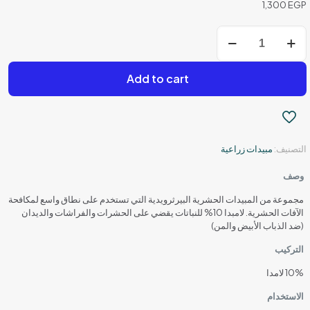
1,300
EGP
كمية
لمبادا
-
مبيد
Add to cart
حشري
-
10%
التصنيف:
مبيدات زراعية
وصف
مجموعة من المبيدات الحشرية البيرثرويدية التي تستخدم على نطاق واسع لمكافحة
الآفات الحشرية. لامبدا 10% للنباتات يقضي على الحشرات والفراشات والديدان
(ضد الذباب الأبيض والمن)
التركيب
10% لامدا
الاستخدام