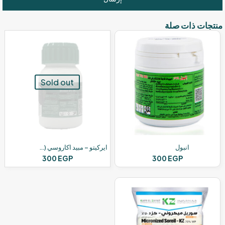
منتجات ذات صلة
Sold out
انبول
ايركيتو – مبيد اكاروسي (عناكب) – 5%
300
EGP
300
EGP