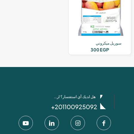
سوريل ميكروني
300
EGP
هل لديك أي استفسار؟ ارسل لنا عبر واتساب!
201100925092+