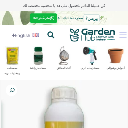
كن عميلنا الدائم للحصول على هدايا شخصية مخصصة لك
بيزنس؟
←
أسعار خاصة للنباتات
اطلب أسعار B2B
English
أحواض وشوالي
مستلزمات الري
أثاث الحدائق
مبيدات زراعية
محسنات
ومغذيات تربة