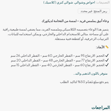
التصنيفات:
احواض وشوالي
,
شوالي كنزي ( كلاسيك )
رمز المنتج:
غير محدد
وعاء أنيق بملمس فريد – لمسة من الفخامة لديكورك
يتميز هذا الوعاء بتصميمه الكلاسيكي وملمسه الفريد، مما يضفي لمسة طبيعية راقية
على أي مساحة. مثالي للاستخدام الداخلي والخارجي، ويمكن استخدامه للنباتات،
الترتيبات الزخرفية، أو كقطعة فنية مستقلة.
الأبعاد:
الحجم: الارتفاع 95 سم – القطر الخارجي 60 سم – القطر الداخلي 26 سم
الحجم: الارتفاع 77 سم – القطر الخارجي 48 سم – القطر الداخلي 20 سم
الحجم: الارتفاع 60 سم – القطر الخارجي 40 سم – القطر الداخلي 15 سم
متوفر باللون الذهبى والبنى المحمر
يتم دفع مبلغ مُقدّم 50% لتاكيد الطلب
المراجعات