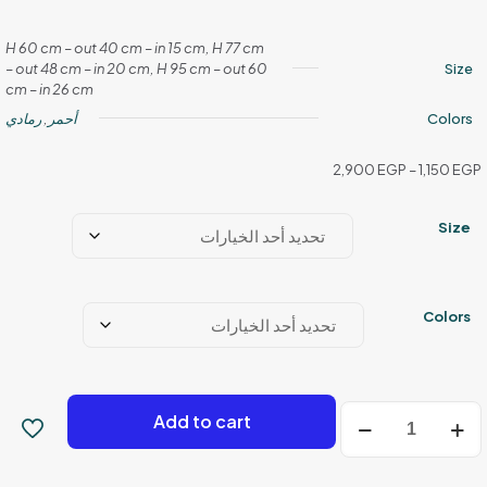
H 60 cm – out 40 cm – in 15 cm, H 77 cm
– out 48 cm – in 20 cm, H 95 cm – out 60
Size
cm – in 26 cm
Colors
أحمر
,
رمادي
نطاق
2,900
EGP
–
1,150
EGP
السعر:
من
Size
خلال
Colors
كمية
Add to cart
لانزا