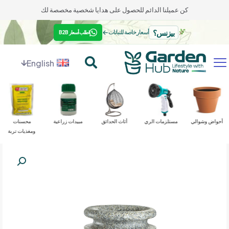
كن عميلنا الدائم للحصول على هدايا شخصية مخصصة لك
بيزنس؟
←
أسعار خاصة للنباتات
اطلب أسعار B2B
English
أحواض وشوالي
مستلزمات الري
أثاث الحدائق
مبيدات زراعية
محسنات
ومغذيات تربة