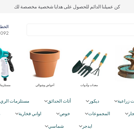
كن عميلنا الدائم للحصول على هدايا شخصية مخصصة لك
الخط 
092+
معدات وأدوات
أحواض وشوالي
مستلزما
ت زراعية
ديكور
أثاث الحدائق
مستلزمات الري
ار
المجموعات
خوص
اواني فخارية
ز
ايدجر
شماسي