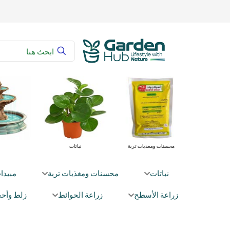
 زراعية
محسنات ومغذيات تربة
نباتات
نباتات
محسنات ومغذيات تربة
مبيدا
زراعة الأسطح
زراعة الحوائط
زلط وأحج