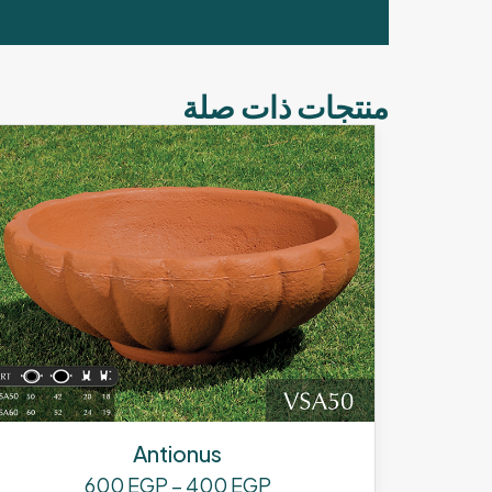
منتجات ذات صلة
Antionus
نطاق
600
EGP
–
400
EGP