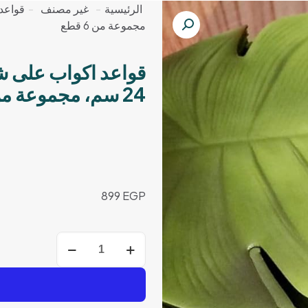
الرئيسية
-
غير مصنف
-
مجموعة من 6 قطع
قواعد اكواب على 
24 سم، مجموعة من 6 قطع
899
EGP
كمية
قواعد
اكواب
على
شكل