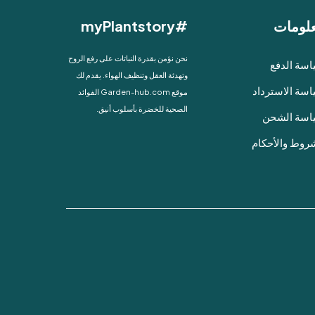
لومات
#myPlantstory
نحن نؤمن بقدرة النباتات على رفع الروح
سة الدفع
وتهدئة العقل وتنظيف الهواء. يقدم لك
سة الاسترداد
موقع Garden-hub.com الفوائد
الصحية للخضرة بأسلوب أنيق.
اسة الشحن
روط والأحكام