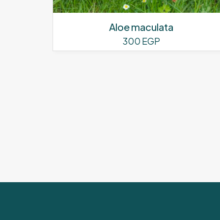
Aloe maculata
300
EGP