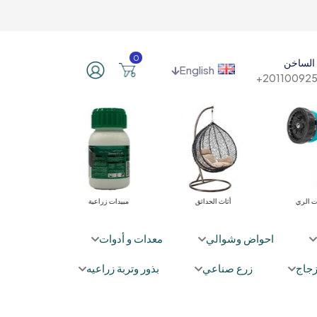
0
الساخن
English
201100925
ت الري
أثاث الحدائق
مبيدات زراعية
محسنات ومغذ
احواض وشوالي
معدات و أدوات
جاج
زرع صناعي
بذور وتربة زراعيه