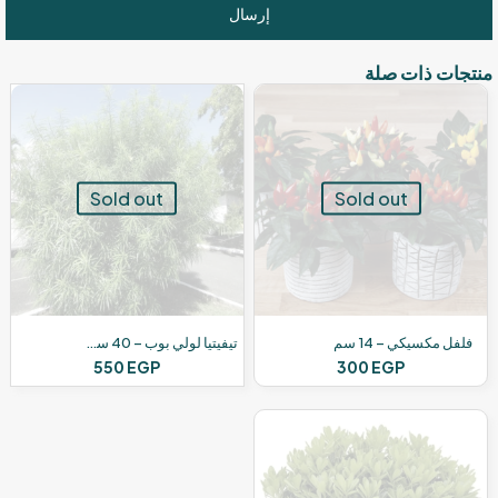
منتجات ذات صلة
Sold out
Sold out
فلفل مكسيكي – 14 سم
تيفيتيا لولي بوب – 40 سم – زهرة صفراء
550
EGP
300
EGP