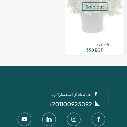
Sold out
بتسبورم
350
EGP
هل لديك أي استفسار؟ ارسل لنا عبر واتساب!
201100925092+