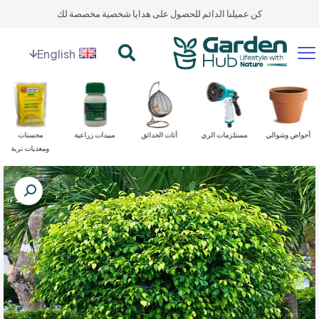
كن عميلنا الدائم للحصول على هدايا شخصية مخصصة لك
English
أحواض وشوالي
مستلزمات الري
أثاث الحدائق
مبيدات زراعية
محسنات
ومغذيات تربة