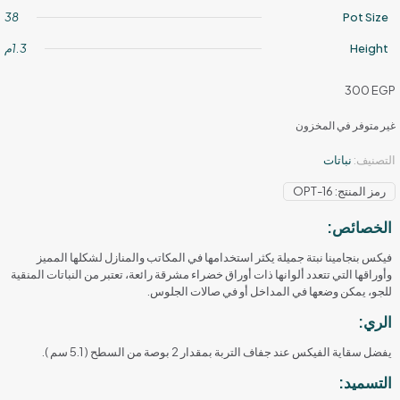
38
Pot Size
Height
1.3م
300
EGP
غير متوفر في المخزون
التصنيف:
نباتات
رمز المنتج:
OPT-16
الخصائص:
فيكس بنجامينا نبتة جميلة يكثر استخدامها في المكاتب والمنازل لشكلها المميز
وأوراقها التي تتعدد ألوانها ذات أوراق خضراء مشرقة رائعة، تعتبر من النباتات المنقية
للجو، يمكن وضعها في المداخل أو في صالات الجلوس.
الري:
يفضل سقاية الفيكس عند جفاف التربة بمقدار 2 بوصة من السطح ( 5.1 سم ).
التسميد: