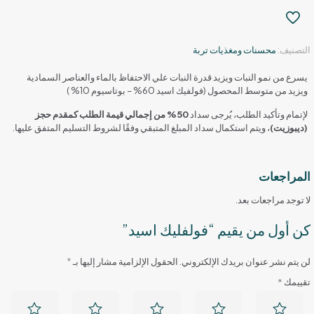
التصنيف:
محسنات ومغذيات تربة
يسرع من نمو النبات ويزيد قدرة النبات علي الاحتفاظ بالماء والعناصر السمادية
ويزيد من متوسط المحصول (فولفيك اسيد 60% – بوتاسيوم 10% )
لإتمام وتأكيد الطلب، يُرجى سداد
50% من إجمالي قيمة الطلب كمقدم حجز
(ديبوزيت)
، ويتم استكمال سداد المبلغ المتبقي وفقًا لشروط التسليم المتفق عليها.
المراجعات
لا توجد مراجعات بعد.
كن أول من يقيم “فولفليك اسيد”
لن يتم نشر عنوان بريدك الإلكتروني.
الحقول الإلزامية مشار إليها بـ
*
تقييمك
*