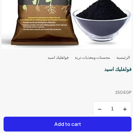
الرئيسية
-
محسنات ومغذيات تربة
-
فولفليك اسيد
فولفليك اسيد
250
EGP
كمية
فولفليك
اسيد
Add to cart