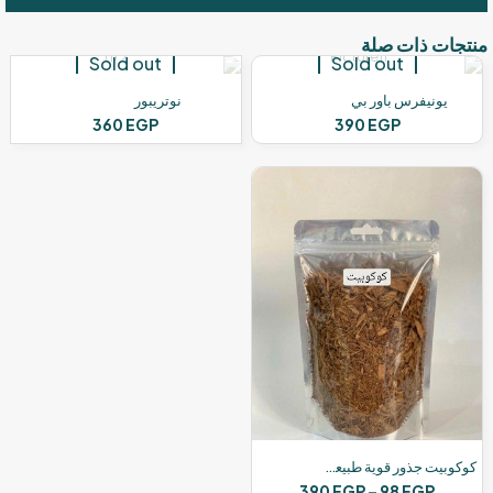
منتجات ذات صلة
Sold out
Sold out
يونيفرس باور بي
نوتريبور
360
EGP
390
EGP
كوكوبيت جذور قوية طبيعية1 لتر |5لتر
نطاق
390
EGP
–
98
EGP