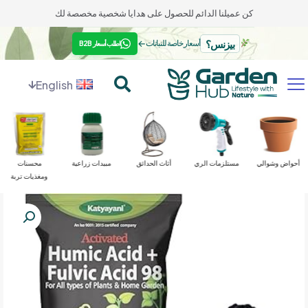
كن عميلنا الدائم للحصول على هدايا شخصية مخصصة لك
بيزنس؟
←
أسعار خاصة للنباتات
اطلب أسعار B2B
English
أحواض وشوالي
مستلزمات الري
أثاث الحدائق
مبيدات زراعية
محسنات
ومغذيات تربة