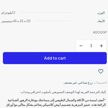
الوزن
2 كيلوجرام
الأبعاد
20 × 25 × 45 سنتيميتر
400
EGP
كمية
فازة
زهور
صناعية
Add to cart
أنيقة
التصنيفات:
زرع صناعي
,
غير مصنف
إليك الترجمة العربية لهذا الوصف التسويقي بأسلوب احترافي وجذاب:
“أضف لمسة من الأناقة والجمال الطبيعي إلى مساحتك مع فازة الزهور الصناعية
الرائعة هذه. تتميز المزهرية بتصميم أبيض كلاسيكي يتناغم بشكل مثالي مع أوراق