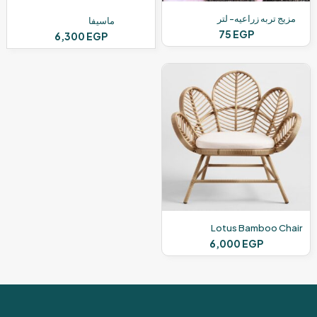
مزيج تربه زراعيه- لتر
ماسيفا
75
EGP
6,300
EGP
Lotus Bamboo Chair
6,000
EGP