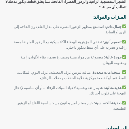
الشجر البنفسجية الزاهية والزهور الخضراء الفاتحة، مما يخلق قطعة ديكور مذهلة لا
تتطلب أي صيانة.”
الميزات والفوائد:
جمال دائم:
استمتع بمظهر الزهور النضرة على مدار العام دون الحاجة إلى
الري أو العناية.
تصميم أنيق:
تضفي المزهرية البيضاء الكلاسيكية مع الزهور الملونة لمسة
راقية وعصرية على أي نمط ديكور داخلي.
جودة عالية:
مصنوعة من مواد متينة وممتازة تضمن بقاء الألوان زاهية
ومقاومة للبهتان.
استخدامات متعددة:
مثالية لتزيين غرف المعيشة، غرف النوم، المكاتب،
المطاعم، أو كقطعة مركزية خلابة للحفلات وحفلات الزفاف.
هدية مثالية:
هدية رائعة وعملية لأعياد الميلاد، الزفاف، أو أي مناسبة لإدخال
البهجة على قلوب أحبائك.
صديقة للحساسية:
خيار ممتاز لمن يعانون من حساسية اللقاح أو الزهور
الطبيعية.
المراجعات