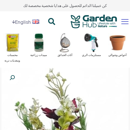
كن عميلنا الدائم للحصول على هدايا شخصية مخصصة لك
English
أحواض وشوالي
مستلزمات الري
أثاث الحدائق
مبيدات زراعية
محسنات
ومغذيات تربة