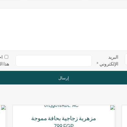
البريد
اح
الإلكتروني
*
هذا ا
مزهرية زجاجية بحافة مموجة
799
EGP