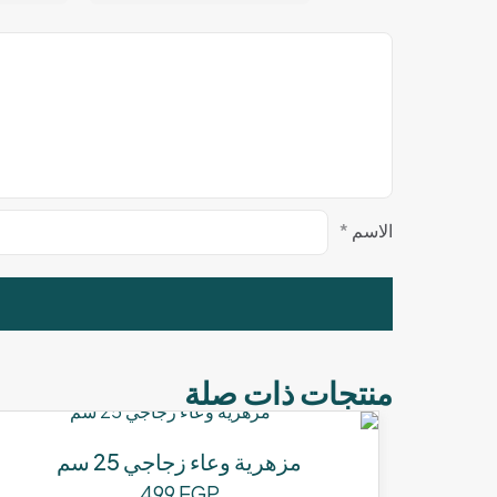
الاسم
*
منتجات ذات صلة
مزهرية وعاء زجاجي 25 سم
499
EGP