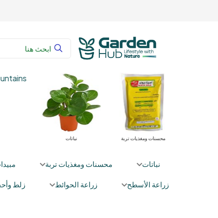
 زراعية
محسنات ومغذيات تربة
نباتات
نباتات
محسنات ومغذيات تربة
مبيدا
زراعة الأسطح
زراعة الحوائط
زلط وأحج