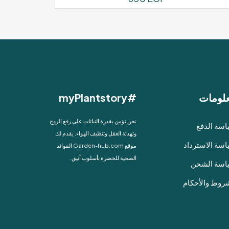
لومات
#myPlantstory
نحن نؤمن بقدرة النباتات على رفع الروح
سة الدفع
وتهدئة العقل وتنظيف الهواء. يقدم لك
سة الاسترداد
موقع Garden-hub.com الفوائد
الصحية للخضرة بأسلوب أنيق.
اسة الشحن
روط والأحكام