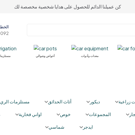
كن عميلنا الدائم للحصول على هدايا شخصية مخصصة لك
الخط 
092+
معدات وأدوات
أحواض وشوالي
مستلزما
ت زراعية
ديكور
أثاث الحدائق
مستلزمات الري
ار
المجموعات
خوص
اواني فخارية
ز
ايدجر
شماسي