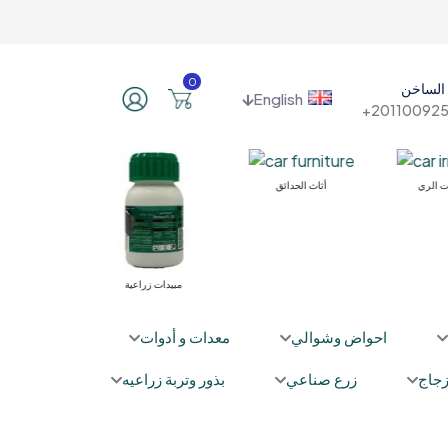
0
الساخن
English
201100925
ت الري
أثاث الحدائق
مبيدات زراعية
محسنات ومغذ
احواض وشوالي
معدات و أدوات
جاج
زرع صناعي
بذور وتربة زراعيه