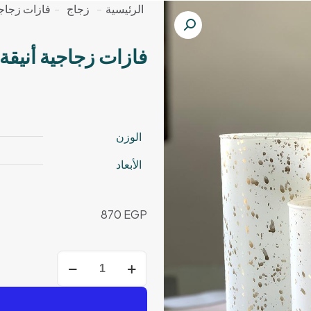
الرئيسية
-
زجاج
-
فازات زجاجي
فازات زجاجية أنيقة
الوزن
الأبعاد
870
EGP
كمية
فازات
زجاجية
أنيقة