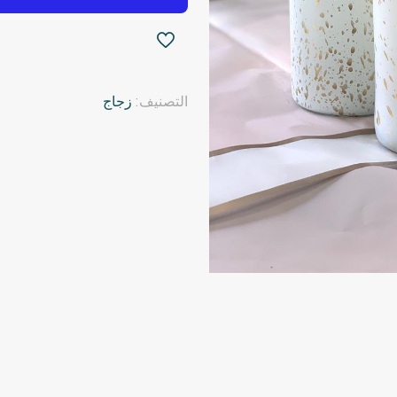
التصنيف:
زجاج