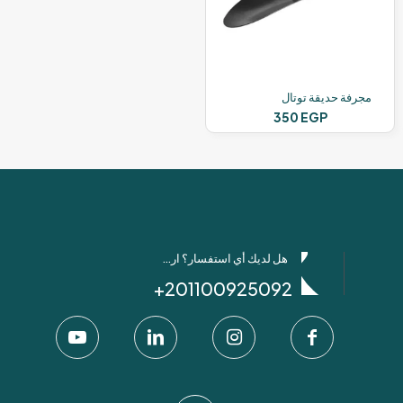
مجرفة حديقة توتال
350
EGP
هل لديك أي استفسار؟ ارسل لنا عبر واتساب!
201100925092+