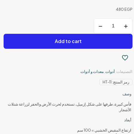
480
EGP
كمية
الفأس
المعدني
Add to cart
التصنيفات:
أدوات
,
معدات و أدوات
رمز المنتج:
HT-11
وصف
فأس كبيرة، طرفها على شكل إزميل، تستخدم لحرث الأرض والحفر لزراعة شتلات
الأشجار.
أبعاد
ارتفاع المقبض الخشبي = 100 سم