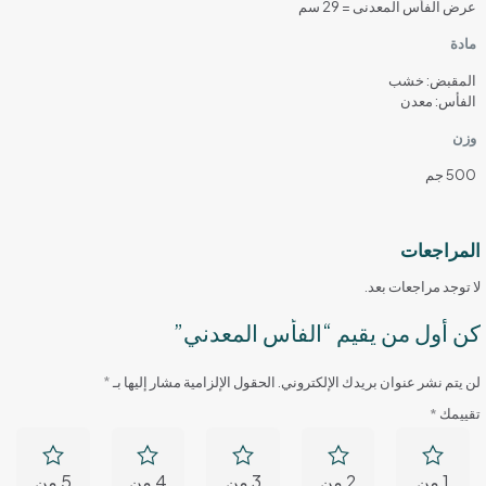
عرض الفأس المعدنى = 29 سم
مادة
المقبض: خشب
الفأس: معدن
وزن
500 جم
المراجعات
لا توجد مراجعات بعد.
كن أول من يقيم “الفأس المعدني”
لن يتم نشر عنوان بريدك الإلكتروني.
الحقول الإلزامية مشار إليها بـ
*
تقييمك
*
1 من
2 من
3 من
4 من
5 من