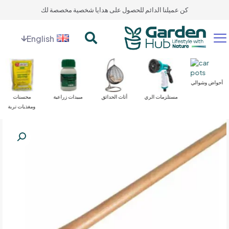
كن عميلنا الدائم للحصول على هدايا شخصية مخصصة لك
English
أحواض وشوالي
مستلزمات الري
أثاث الحدائق
مبيدات زراعية
محسنات
ومغذيات تربة