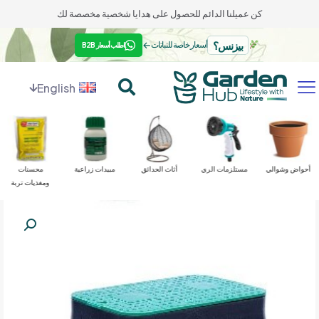
كن عميلنا الدائم للحصول على هدايا شخصية مخصصة لك
بيزنس؟
←
أسعار خاصة للنباتات
اطلب أسعار B2B
English
أحواض وشوالي
مستلزمات الري
أثاث الحدائق
مبيدات زراعية
محسنات
ومغذيات تربة