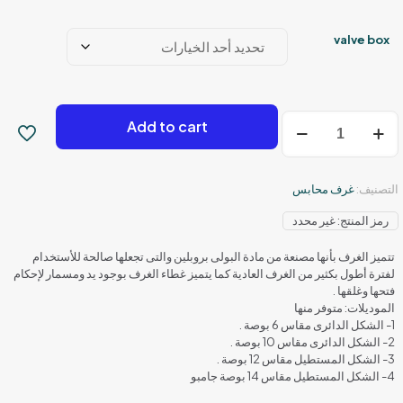
السعر:
من
valve box
خلال
كمية
Add to cart
غرفة
محبس
مستطيلة
التصنيف:
غرف محابس
رمز المنتج:
غير محدد
تتميز الغرف بأنها مصنعة من مادة البولى بروبلين والتى تجعلها صالحة للأستخدام
لفترة أطول بكثير من الغرف العادية كما يتميز غطاء الغرف بوجود يد ومسمار لإحكام
فتحها وغلقها .
الموديلات: متوفر منها
1- الشكل الدائرى مقاس 6 بوصة .
2- الشكل الدائرى مقاس 10 بوصة .
3- الشكل المستطيل مقاس 12 بوصة .
4- الشكل المستطيل مقاس 14 بوصة جامبو