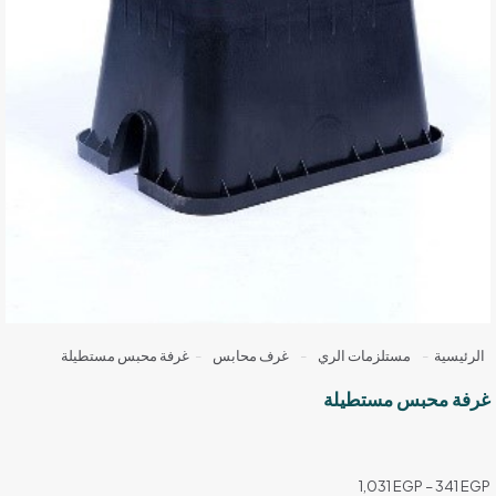
الرئيسية
-
مستلزمات الري
-
غرف محابس
-
غرفة محبس مستطيلة
غرفة محبس مستطيلة
نطاق
1,031
EGP
–
341
EGP