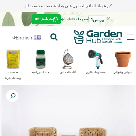
كن عميلنا الدائم للحصول على هدايا شخصية مخصصة لك
بيزنس؟
←
أسعار خاصة للنباتات
اطلب أسعار B2B
English
أحواض وشوالي
مستلزمات الري
أثاث الحدائق
مبيدات زراعية
محسنات
ومغذيات تربة