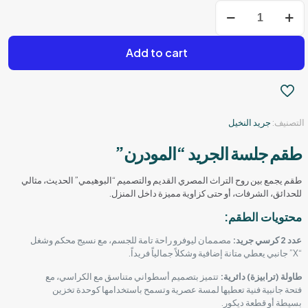
كمية
طقم
جريد
Add to cart
التصنيف:
جريد النخيل
طقم جلسة الجريد “المودرن”
طقم يجمع بين روح التراث المصري القديم والتصميم “البوهيمي” الحديث، مثالي
للحدائق، الشرفات، أو حتى كزاوية مميزة داخل المنزل.
محتويات الطقم:
عدد 2 كرسي جريد:
مصممان ليوفرو راحة تامة للجسم، مع نسيج محكم وشغل
“X” جانبي يعطي متانة إضافية وشكلاً جمالياً فريداً.
طاولة (ترابيزة) دائرية:
تتميز بتصميم أسطواني متناسق مع الكراسي، مع
فتحة جانبية فنية تعطيها لمسة عصرية وتسمح باستخدامها كوحدة تخزين
بسيطة أو قطعة ديكور.