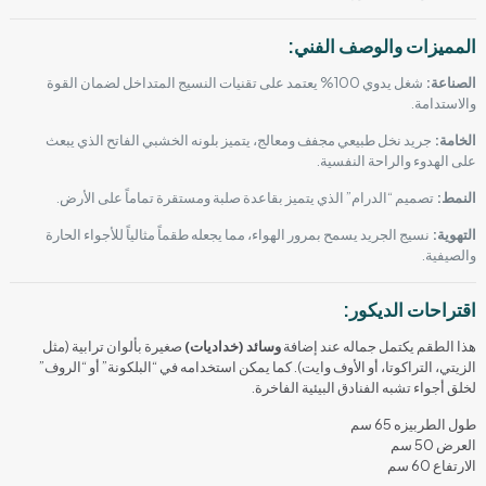
المميزات والوصف الفني:
الصناعة:
شغل يدوي 100% يعتمد على تقنيات النسيج المتداخل لضمان القوة
والاستدامة.
الخامة:
جريد نخل طبيعي مجفف ومعالج، يتميز بلونه الخشبي الفاتح الذي يبعث
على الهدوء والراحة النفسية.
النمط:
تصميم “الدرام” الذي يتميز بقاعدة صلبة ومستقرة تماماً على الأرض.
التهوية:
نسيج الجريد يسمح بمرور الهواء، مما يجعله طقماً مثالياً للأجواء الحارة
والصيفية.
اقتراحات الديكور:
هذا الطقم يكتمل جماله عند إضافة
وسائد (خداديات)
صغيرة بألوان ترابية (مثل
الزيتي، التراكوتا، أو الأوف وايت). كما يمكن استخدامه في “البلكونة” أو “الروف”
لخلق أجواء تشبه الفنادق البيئية الفاخرة.
طول الطربيزه 65 سم
العرض 50 سم
الارتفاع 60 سم