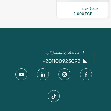
صندوق جريد
2,000
EGP
هل لديك أي استفسار؟ ارسل لنا عبر واتساب!
201100925092+