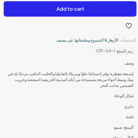
-
Add to cart
150
جرام
-
ابيض
التصنيفات:
الأزهار & الشموع وملحقاتها
,
غير مصنف
رمز المنتج:
CFF-04-1
وصف
إشمعة معطرة توفر إحساسًا حلوًا ومريحًا بالفانيليا والحليب الدافئ. مرحبًا بك في
بيتك وسط أجواء مريحة مستوحاة من أيام المدينة الخريفية المنعشة وغروب
الشمس بجانب البحر.
شكل الوعاء
دائري
خامة
المنتج: شمع
الكأس : زجاج