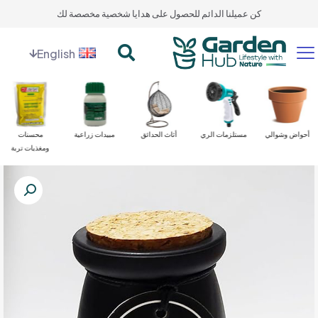
كن عميلنا الدائم للحصول على هدايا شخصية مخصصة لك
English
أحواض وشوالي
مستلزمات الري
أثاث الحدائق
مبيدات زراعية
محسنات
ومغذيات تربة