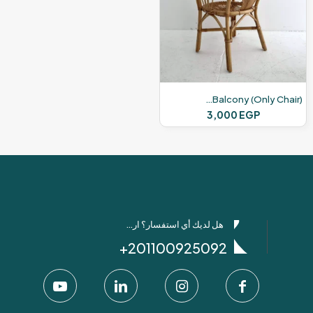
Classic Bamboo Chairs – For Outdoor Garden & Balcony (only Chair)
3,000
EGP
هل لديك أي استفسار؟ ارسل لنا عبر واتساب!
201100925092+