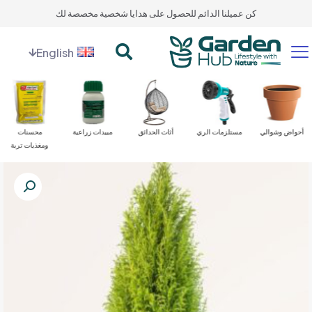
كن عميلنا الدائم للحصول على هدايا شخصية مخصصة لك
English
أحواض وشوالي
مستلزمات الري
أثاث الحدائق
مبيدات زراعية
محسنات
ومغذيات تربة