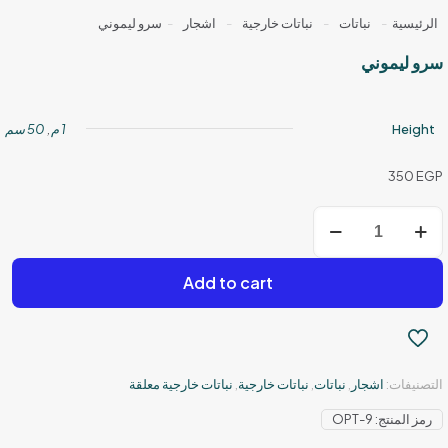
الرئيسية
-
نباتات
-
نباتات خارجية
-
اشجار
-
سرو ليموني
سرو ليموني
Height
1 م
,
50 سم
350
EGP
كمية
سرو
ليموني
Add to cart
التصنيفات:
اشجار
,
نباتات
,
نباتات خارجية
,
نباتات خارجية معلقة
رمز المنتج:
OPT-9