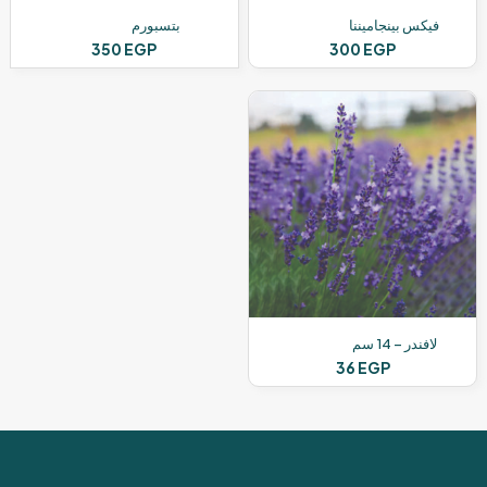
فيكس بينجاميننا
بتسبورم
350
EGP
300
EGP
لافندر – 14 سم
36
EGP