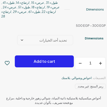
طول= 31 , عرض= 15 , ارتفاع= 14
,
طول= 41 ,
عرض= 19 , ارتفاع= 18
,
طول= 51 , عرض= 24 ,
Dimensions
ارتفاع= 22
,
طول= 61 , عرض= 29 , ارتفاع=
28
نطاق
500
EGP
–
300
EGP
السعر:
من
Dimensions
خلال
كمية
Add to cart
حوض
ميكسيكي
التصنيفات:
احواض وشوالي
,
بلاستك
رمز المنتج:
غير محدد
أحواض ميكسيكية بلاستيكية ذاتية المياة ، شوالي زهور خارجية وداخلية ، مزارع
مع فتحة تصريف ، بألوان عديدة.