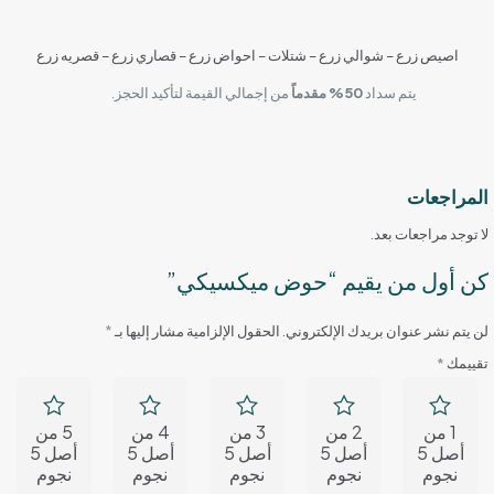
اصيص زرع – شوالي زرع – شتلات – احواض زرع – قصاري زرع – قصريه زرع
يتم سداد
50% مقدماً
من إجمالي القيمة لتأكيد الحجز.
المراجعات
لا توجد مراجعات بعد.
كن أول من يقيم “حوض ميكسيكي”
لن يتم نشر عنوان بريدك الإلكتروني.
الحقول الإلزامية مشار إليها بـ
*
تقييمك
*
1 من
2 من
3 من
4 من
5 من
أصل 5
أصل 5
أصل 5
أصل 5
أصل 5
نجوم
نجوم
نجوم
نجوم
نجوم