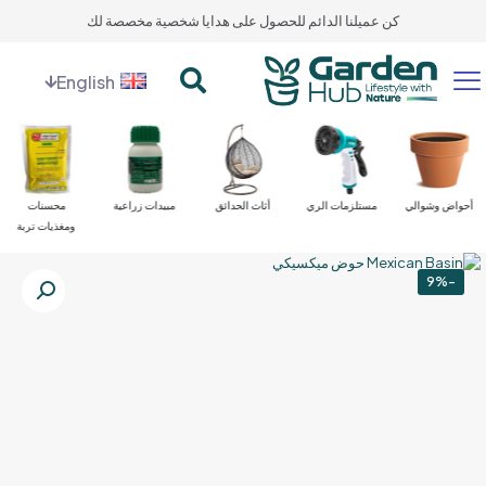
كن عميلنا الدائم للحصول على هدايا شخصية مخصصة لك
English
أحواض وشوالي
مستلزمات الري
أثاث الحدائق
مبيدات زراعية
محسنات
ومغذيات تربة
-9%