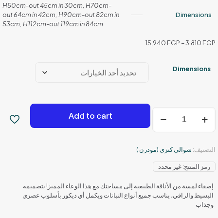
H50cm-out 45cm in 30cm, H70cm-
out 64cm in 42cm, H90cm-out 82cm in
Dimensions
53cm, H112cm-out 119cm in 84cm
نطاق
15,940
EGP
–
3,810
EGP
السعر:
من
Dimensions
خلال
كمية
Add to cart
تيرا
التصنيف:
شوالي كنزي (مودرن )
رمز المنتج:
غير محدد
إضفاء لمسة من الأناقة الطبيعية إلى مساحتك مع هذا الوعاء المميز! بتصميمه
البسيط والراقي، يناسب جميع أنواع النباتات ويكمل أي ديكور بأسلوب عصري
وجذاب