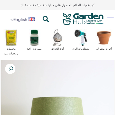
كن عميلنا الدائم للحصول على هدايا شخصية مخصصة لك
English
أحواض وشوالي
مستلزمات الري
أثاث الحدائق
مبيدات زراعية
محسنات
ومغذيات تربة