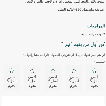
متوفر باللون البيج والبنى المحمر والازرق والاخضر والبنى والابيض
يتم دفع مبلغ مُقدّم 50% لتاكيد الطلب
المراجعات
لا توجد مراجعات بعد.
كن أول من يقيم “تيرا”
لن يتم نشر عنوان بريدك الإلكتروني.
الحقول الإلزامية مشار إليها بـ
*
تقييمك
*
1 من
2 من
3 من
4 من
5 من
أصل 5
أصل 5
أصل 5
أصل 5
أصل 5
نجوم
نجوم
نجوم
نجوم
نجوم