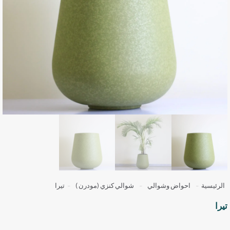
الرئيسية
-
احواض وشوالي
-
شوالي كنزي (مودرن )
-
تيرا
تيرا