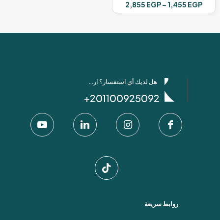
نطاق
2,855
EGP
–
1,455
EGP
السعر:
هناك
من
العديد
من
خلال
الأشكال
المختلفة
لهذا
المنتج.
هل لديك أي استفسار؟ ارسل لنا عبر واتساب!
يمكن
اختيار
201100925092+
الخيارات
على
صفحة
المنتج
روابط سريعة