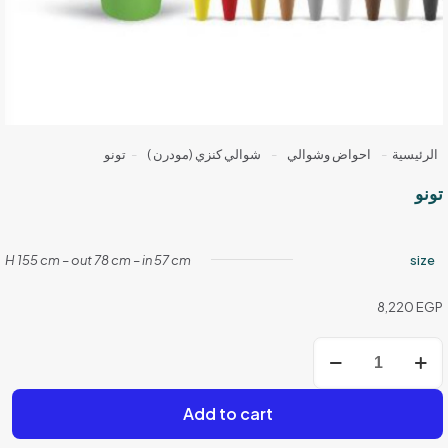
الرئيسية
-
احواض وشوالي
-
شوالي كنزي (مودرن )
-
تونو
تونو
H 155 cm – out 78 cm – in 57 cm
size
8,220
EGP
كمية
تونو
Add to cart