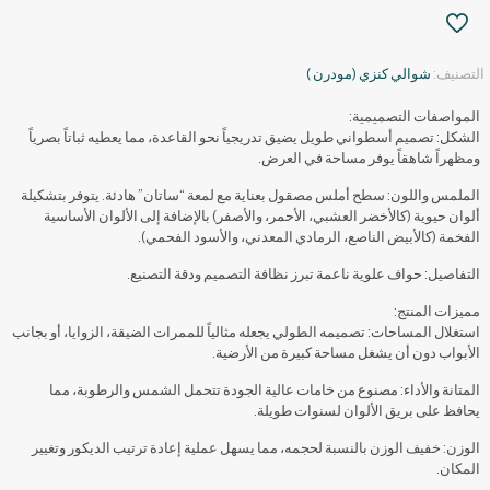
التصنيف:
شوالي كنزي (مودرن )
المواصفات التصميمية:
الشكل: تصميم أسطواني طويل يضيق تدريجياً نحو القاعدة، مما يعطيه ثباتاً بصرياً
ومظهراً شاهقاً يوفر مساحة في العرض.
الملمس واللون: سطح أملس مصقول بعناية مع لمعة “ساتان” هادئة. يتوفر بتشكيلة
ألوان حيوية (كالأخضر العشبي، الأحمر، والأصفر) بالإضافة إلى الألوان الأساسية
الفخمة (كالأبيض الناصع، الرمادي المعدني، والأسود الفحمي).
التفاصيل: حواف علوية ناعمة تبرز نظافة التصميم ودقة التصنيع.
مميزات المنتج:
استغلال المساحات: تصميمه الطولي يجعله مثالياً للممرات الضيقة، الزوايا، أو بجانب
الأبواب دون أن يشغل مساحة كبيرة من الأرضية.
المتانة والأداء: مصنوع من خامات عالية الجودة تتحمل الشمس والرطوبة، مما
يحافظ على بريق الألوان لسنوات طويلة.
الوزن: خفيف الوزن بالنسبة لحجمه، مما يسهل عملية إعادة ترتيب الديكور وتغيير
المكان.