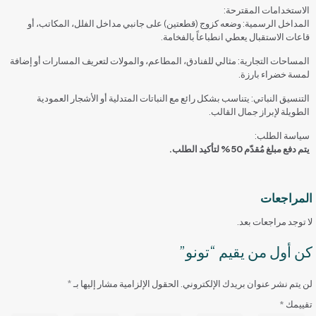
الاستخدامات المقترحة:
المداخل الرسمية: وضعه كزوج (قطعتين) على جانبي مداخل الفلل، المكاتب، أو
قاعات الاستقبال يعطي انطباعاً بالفخامة.
المساحات التجارية: مثالي للفنادق، المطاعم، والمولات لتعريف المسارات أو إضافة
لمسة خضراء بارزة.
التنسيق النباتي: يتناسب بشكل رائع مع النباتات المتدلية أو الأشجار العمودية
الطويلة لإبراز جمال القالب.
سياسة الطلب:
يتم دفع مبلغ مُقدّم 50% لتأكيد الطلب.
المراجعات
لا توجد مراجعات بعد.
كن أول من يقيم “تونو”
لن يتم نشر عنوان بريدك الإلكتروني.
الحقول الإلزامية مشار إليها بـ
*
تقييمك
*