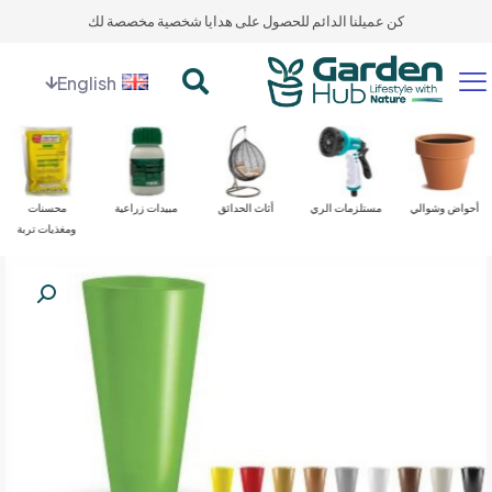
كن عميلنا الدائم للحصول على هدايا شخصية مخصصة لك
English
أحواض وشوالي
مستلزمات الري
أثاث الحدائق
مبيدات زراعية
محسنات
ومغذيات تربة