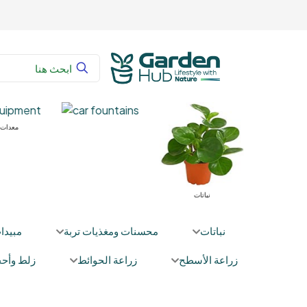
 زراعية
محسنات ومغذيات تربة
نباتات
نباتات
محسنات ومغذيات تربة
مبيدا
زراعة الأسطح
زراعة الحوائط
زلط وأحج