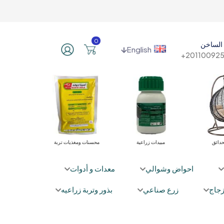
0
الساخن
English
201100925
ت الري
أثاث الحدائق
مبيدات زراعية
محسنات ومغذ
احواض وشوالي
معدات و أدوات
جاج
زرع صناعي
بذور وتربة زراعيه