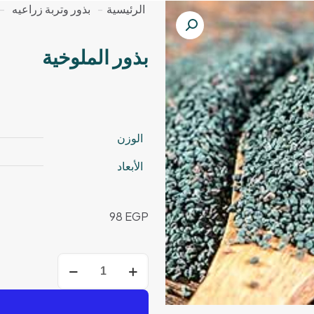
الرئيسية
-
بذور وتربة زراعيه
-
بذور الملوخية
الوزن
الأبعاد
98
EGP
كمية
بذور
الملوخية