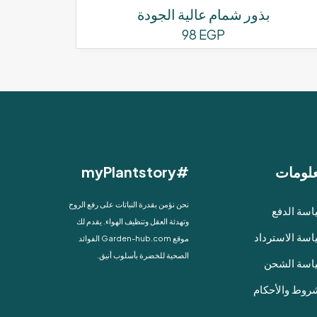
بذور شمام عالية الجودة
98
EGP
لومات
#myPlantstory
نحن نؤمن بقدرة النباتات على رفع الروح
سة الدفع
وتهدئة العقل وتنظيف الهواء. يقدم لك
سة الاسترداد
موقع Garden-hub.com الفوائد
الصحية للخضرة بأسلوب أنيق.
اسة الشحن
روط والأحكام