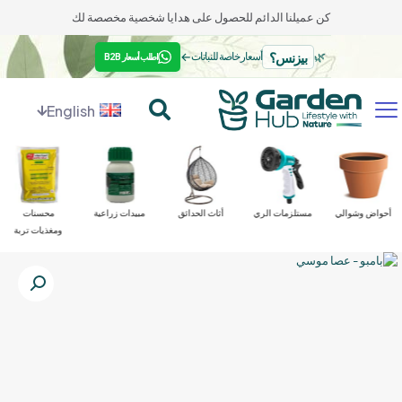
كن عميلنا الدائم للحصول على هدايا شخصية مخصصة لك
بيزنس؟
←
🌿
أسعار خاصة للنباتات
اطلب أسعار B2B
English
أحواض وشوالي
مستلزمات الري
أثاث الحدائق
مبيدات زراعية
محسنات
ومغذيات تربة