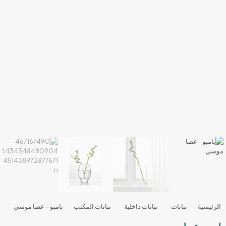
الرئيسية
-
نباتات
-
نباتات داخلية
-
نباتات المكتب
-
بامبو – عصا موسي