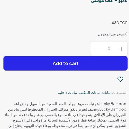
بامبو – عصا موسي
480
EGP
8 متوفر في المخزون
كمية
بامبو
-
عصا
Add to cart
موسي
التصنيفات:
نباتات
,
نباتات المكتب
,
نباتات داخلية
Lucky Bamboo هو نبات معروف بجلب الحظ السعيد. من السهل جدا زراعة
Lucky Bamboo ويضيف لتعزيز ديكور منزلك. الخيزران المحظوظ ليس نباتا من
الخيزران على الإطلاق. ينمو جيدا في إناء مملوء بالحصى مع شبر واحد فقط من الماء
فوق الحصى. يمكنك إضافة قطرة من الأسمدة السائلة مرة واحدة في الأسبوع
لتشجيع النمو. يمكن أن تنمو أيضا في تربة محفوظة بوعاء جيدة التهوية. يحتاج إلى