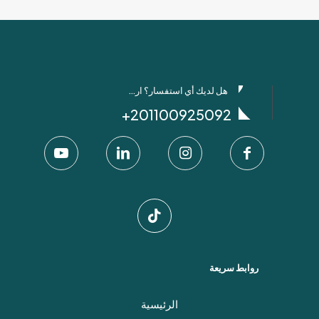
هل لديك أي استفسار؟ ارسل لنا عبر واتساب!
201100925092+
روابط سريعة
الرئيسية