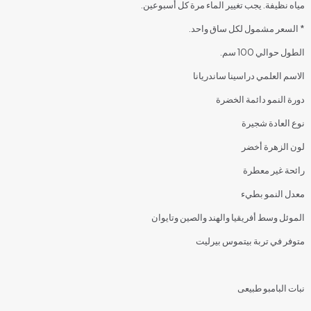
مياه نظيفة. يجب تغيير الماء مرة كل أسبوعين.
* السعر مشمول لكل ساق واحد.
الطول حوالي 100 سم.
الاسم العلمي دراسينا ساندريانا
دورة النمو دائمة الخضرة
نوع العادة شجيرة
لون الزهرة أخضر
رائحة غير معطرة
معدل النمو بطيء
الموئل وسط أفريقيا والهند والصين وتايوان
متوفر في تربة بيتموس بيرليت
نبات البامبو طبيعى