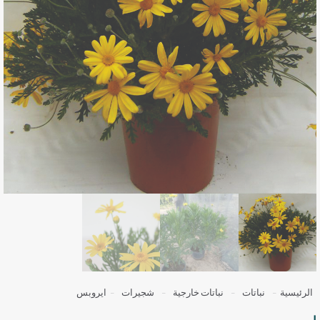
الرئيسية
-
نباتات
-
نباتات خارجية
-
شجيرات
-
ايروبس