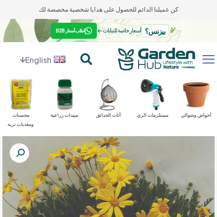
كن عميلنا الدائم للحصول على هدايا شخصية مخصصة لك
بيزنس؟
←
أسعار خاصة للنباتات
اطلب أسعار B2B
English
أحواض وشوالي
مستلزمات الري
أثاث الحدائق
مبيدات زراعية
محسنات
ومغذيات تربة