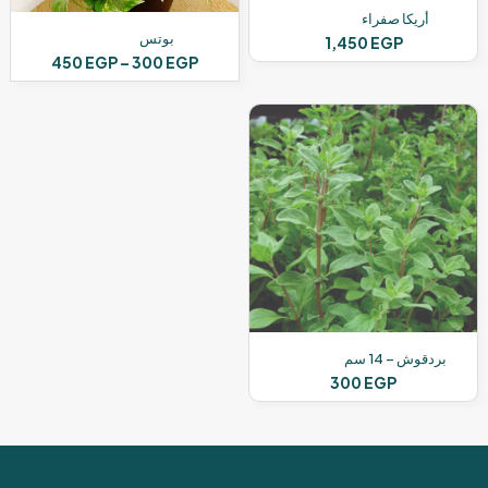
أريكا صفراء
بوتس
1,450
EGP
نطاق
450
EGP
–
300
EGP
السعر:
هناك
من
العديد
من
خلال
الأشكال
المختلفة
لهذا
المنتج.
يمكن
اختيار
الخيارات
على
صفحة
المنتج
بردقوش – 14 سم
300
EGP