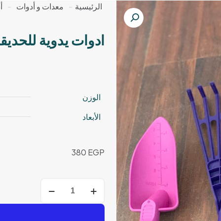
الرئيسية
-
معدات و أدوات
-
أ
ادوات يدوية للحديق
الوزن
الأبعاد
380
EGP
كمية
ادوات
يدوية
للحديقة