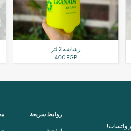
رشاشه 2 لتر
400
EGP
روابط سريعة
مع
ر واتساب!
الرئيسية
سيا