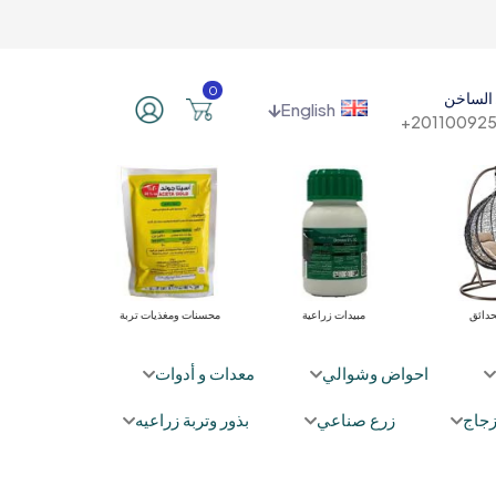
0
الساخن
English
201100925
لري
أثاث الحدائق
مبيدات زراعية
محسنات ومغذيا
احواض وشوالي
معدات و أدوات
جاج
زرع صناعي
بذور وتربة زراعيه