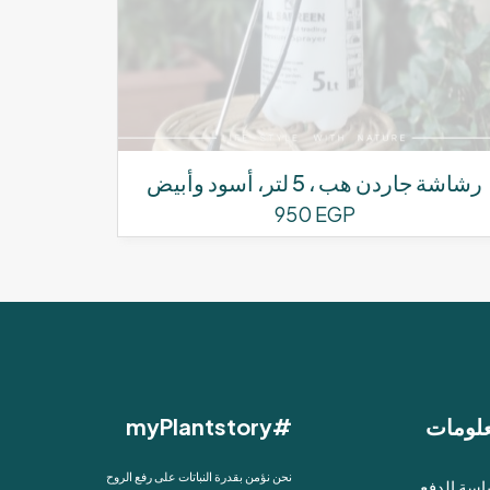
رشاشة جاردن هب ، 5 لتر، أسود وأبيض
950
EGP
لومات
#myPlantstory
نحن نؤمن بقدرة النباتات على رفع الروح
سة الدفع