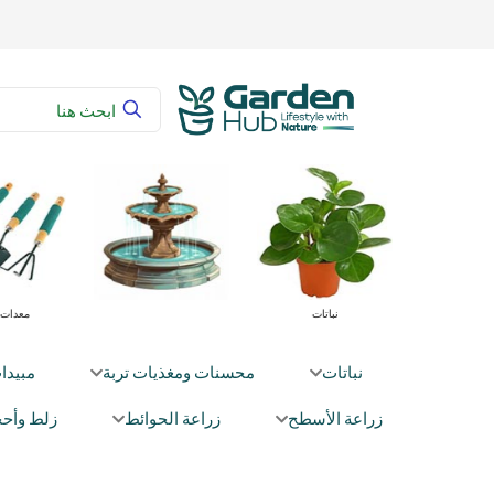
راعية
محسنات ومغذيات تربة
نباتات
نباتات
محسنات ومغذيات تربة
مبيدا
زراعة الأسطح
زراعة الحوائط
زلط وأحج