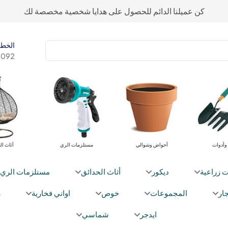
كن عميلنا الدائم للحصول على هدايا شخصية مخصصة لك
الخط 
092+
معدات وأدوات
أحواض وشوالي
مستلزمات ا
ت زراعية
ديكور
أثاث الحدائق
مستلزمات الري
ار
المجموعات
خوص
اواني فخارية
ز
ايدجر
شماسي