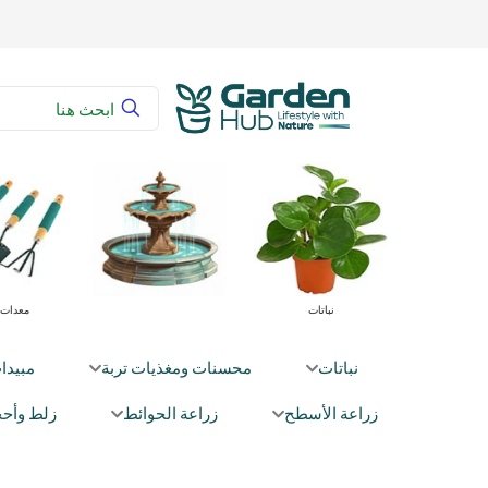
غذيات تربة
نباتات
معدات 
نباتات
محسنات ومغذيات تربة
مبيدا
زراعة الأسطح
زراعة الحوائط
زلط وأحج