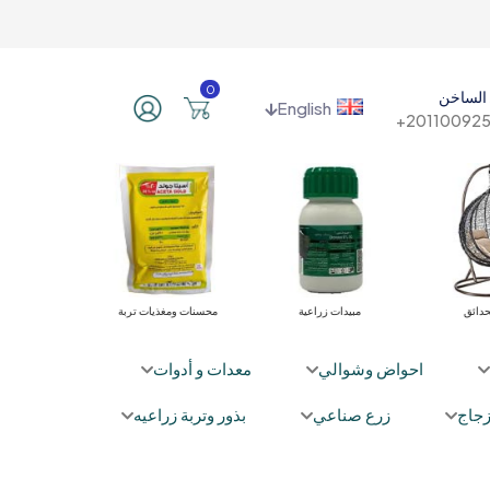
0
الساخن
English
201100925
حدائق
مبيدات زراعية
محسنات ومغذيات تربة
نباتا
احواض وشوالي
معدات و أدوات
جاج
زرع صناعي
بذور وتربة زراعيه