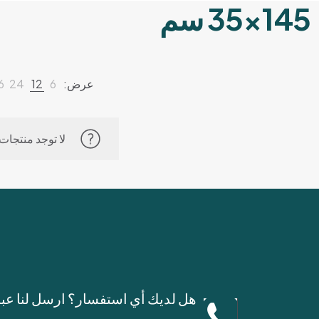
145×35 سم
عرض:
6
12
24
6
لا توجد منتجات
هل لديك أي استفسار؟ ارسل لنا عب