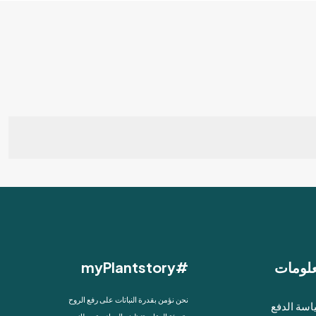
لومات
#myPlantstory
نحن نؤمن بقدرة النباتات على رفع الروح
سة الدفع