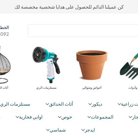
كن عميلنا الدائم للحصول على هدايا شخصية مخصصة لك
الخط 
092+
وأدوات
أحواض وشوالي
مستلزمات الري
أثاث ال
ت زراعية
ديكور
أثاث الحدائق
مستلزمات الري
ار
المجموعات
خوص
اواني فخارية
ز
ايدجر
شماسي