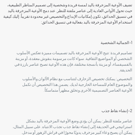
تضيف الأوعية المزخرفة باليد لمسة فريدة وشخصية إلى تصميم المناظر الطبيعية،
حيث تحول الأواني العادية إلى عناصر ملفتة للنظر. عند دمج الأوعية المزخرفة باليد
في تنسيق الحدائق، تكون إمكانيات الإبداع والتخصيص غير محدودة تقريباً. إليك كيفية
استخدام الأوعية المزخرفة باليد بفعالية في تنسيق الحدائق:
1-الجمالية الشخصية
تصاميم فريدة: تتيح الأوعية المزخرفة باليد تصميمات مميزة تعكس الأسلوب
الشخصي أو المواضيع الثقافية. سواء كانت مرسومة بنقوش معقدة، أو مزينة
بالفسيفساء، أو مزينة بأنسجة مختلفة، فإن هذه الأوعية تصبح عناصر بارزة في
الحديقة,
التخصيص: يمكنك تخصيص الزخارف لتتناسب مع نظام الألوان والأسلوب
والموضوع العام للمساحة الخارجية لديك. يضمن هذا التخصيص أن تكمل
الأوعية العناصر التصميمية الأخرى وتخلق مظهراً متماسكاً.
2-إنشاء نقاط جذب
عناصر ملفتة للنظر: يمكن أن يؤدي وضع الأوعية المزخرفة باليد بشكل
استراتيجي في الحديقة إلى إنشاء نقاط جذب تجذب الانتباه. على سبيل المثال،
يمكن أن يصبح وعاء كبير مزخرف يدويًا محورًا في فراش الزهور أو مدخل.