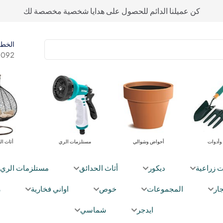
كن عميلنا الدائم للحصول على هدايا شخصية مخصصة لك
الخط 
092+
وأدوات
أحواض وشوالي
مستلزمات الري
أثاث ال
ت زراعية
ديكور
أثاث الحدائق
مستلزمات الري
ار
المجموعات
خوص
اواني فخارية
ز
ايدجر
شماسي