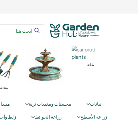
غذيات تربة
نباتات
معدات 
نباتات
محسنات ومغذيات تربة
مبيدا
زراعة الأسطح
زراعة الحوائط
زلط وأحج