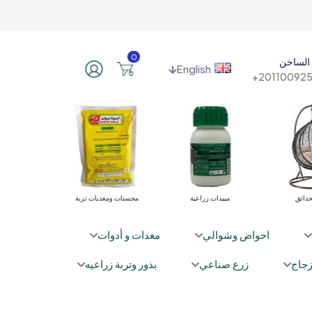
0
الساخن
English
201100925
حدائق
مبيدات زراعية
محسنات ومغذيات تربة
نباتا
احواض وشوالي
معدات و أدوات
جاج
زرع صناعي
بذور وتربة زراعيه