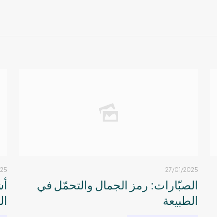
025
27/01/2025
الصبّارات: رمز الجمال والتحمّل في
أش
الطبيعة
ال