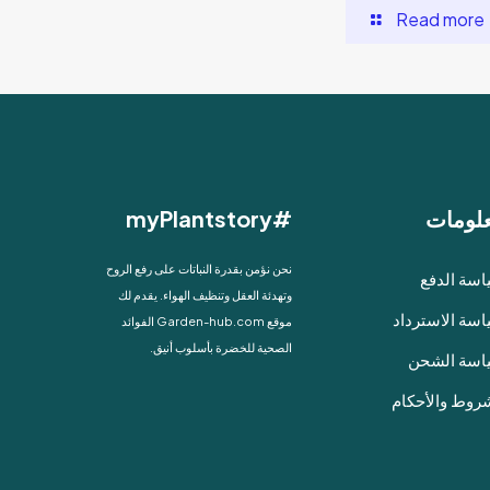
Read more
لومات
#myPlantstory
نحن نؤمن بقدرة النباتات على رفع الروح
سة الدفع
وتهدئة العقل وتنظيف الهواء. يقدم لك
سة الاسترداد
موقع Garden-hub.com الفوائد
الصحية للخضرة بأسلوب أنيق.
اسة الشحن
روط والأحكام