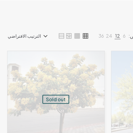
:
6
12
24
36
Sold out