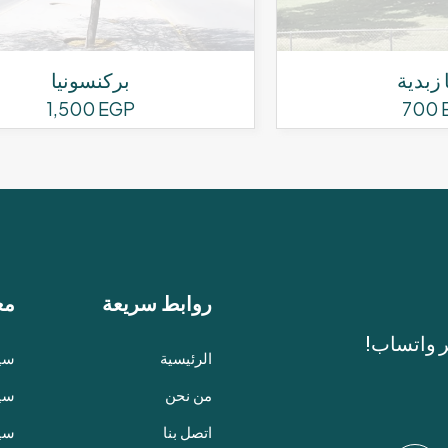
ا زبدية
بركنسونيا
1,500
EGP
700
روابط سريعة
مع
ر واتساب!
الرئيسية
سيا
من نحن
سيا
اتصل بنا
سي