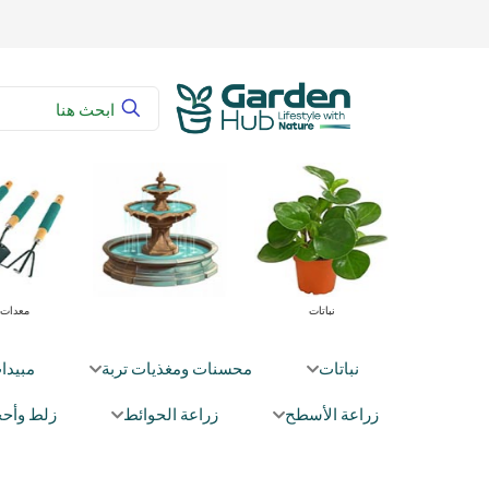
غذيات تربة
نباتات
معدات 
نباتات
محسنات ومغذيات تربة
مبيدا
زراعة الأسطح
زراعة الحوائط
زلط وأحج