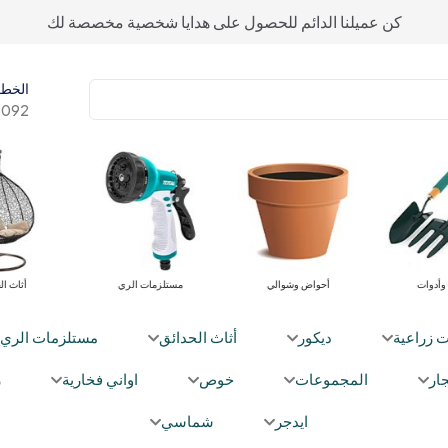
كن عميلنا الدائم للحصول على هدايا شخصية مخصصة لك
الخط 
092+
وأدوات
أحواض وشوالي
مستلزمات الري
أثاث ال
ت زراعية
ديكور
أثاث الحدائق
مستلزمات الري
ار
المجموعات
خوص
اواني فخارية
ز
ايدجر
شماسي