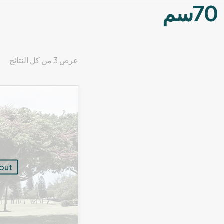
70سم
عرض ⁦3⁩ من كل النتائج
 out