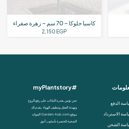
كاسيا جلوكا – 70 سم – زهرة صفراء
2,150
EGP
لومات
#myPlantstory
نحن نؤمن بقدرة النباتات على رفع الروح
سة الدفع
وتهدئة العقل وتنظيف الهواء. يقدم لك
سة الاسترداد
موقع Garden-hub.com الفوائد
الصحية للخضرة بأسلوب أنيق.
اسة الشحن