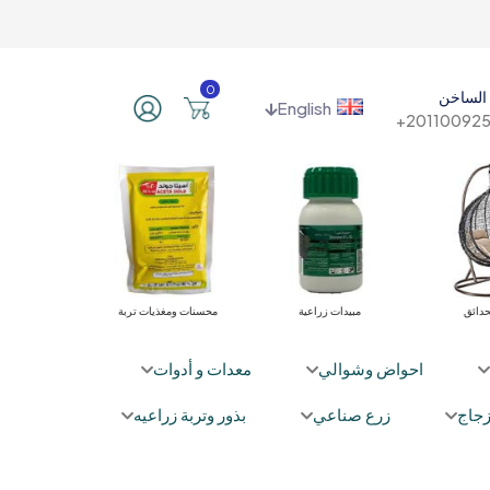
0
الساخن
English
201100925
حدائق
مبيدات زراعية
محسنات ومغذيات تربة
نباتا
احواض وشوالي
معدات و أدوات
جاج
زرع صناعي
بذور وتربة زراعيه