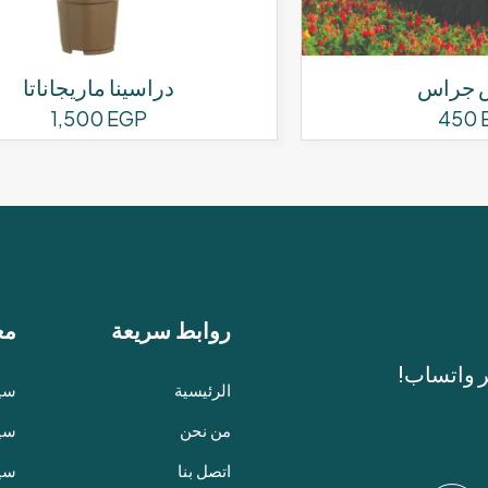
س جراس
دراسينا ماريجاناتا
1,500
EGP
450
روابط سريعة
مع
ر واتساب!
الرئيسية
سيا
من نحن
سيا
اتصل بنا
سي