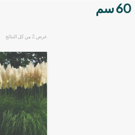
60 سم
عرض ⁦2⁩ من كل النتائج