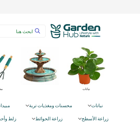
راعية
محسنات ومغذيات تربة
نباتات
نباتات
محسنات ومغذيات تربة
مبيدا
زراعة الأسطح
زراعة الحوائط
زلط وأحج