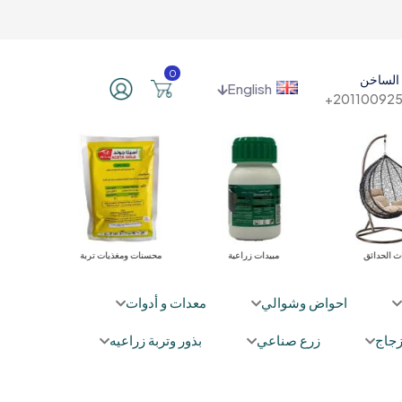
0
الساخن
English
201100925
الري
أثاث الحدائق
مبيدات زراعية
محسنات ومغذيا
احواض وشوالي
معدات و أدوات
جاج
زرع صناعي
بذور وتربة زراعيه