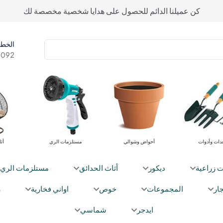
كن عميلنا الدائم للحصول على هدايا شخصية مخصصة لك
الخط 
092+
معدات وأدوات
أحواض وشوالي
مستلزمات 
ت زراعية
ديكور
أثاث الحدائق
مستلزمات الري
ار
المجموعات
خوص
اواني فخارية
ز
ايدجر
شماسي