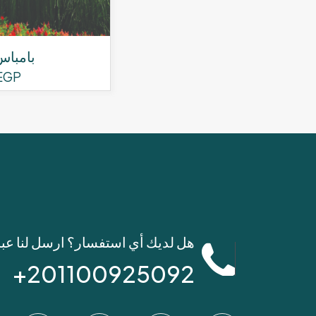
بامبا
EGP
هل لديك أي استفسار؟ ارسل لنا عب
201100925092+